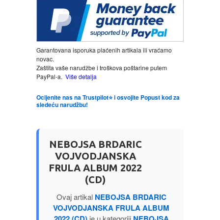
LJUBAVNI
MITOLOGIJA
Garantovana isporuka plaćenih artikala ili vraćamo
novac.
Zaštita vaše narudžbe i troškova poštarine putem
MUZIKA
PayPal-a.
Više detalja
Ocijenite nas na Trustpilot⭐ i osvojite Popust kod za
NAUČNA FANTASTIKA
sledeću narudžbu!
NAUKA
NEBOJSA BRDARIC
POEZIJA
VOJVODJANSKA
FRULA ALBUM 2022
POPULARNA PSIHOLOGIJA
(CD)
Ovaj artikal
NEBOJSA BRDARIC
PRIČE
VOJVODJANSKA FRULA ALBUM
2022 (CD)
je u kategoriji
NEBOJSA