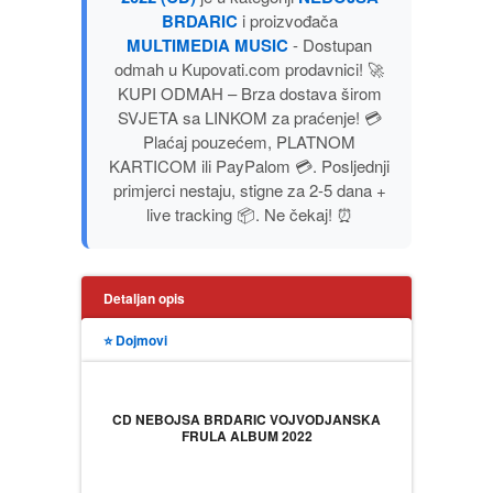
BRDARIC
i proizvođača
PUBLICISTIKA
MULTIMEDIA MUSIC
- Dostupan
odmah u Kupovati.com prodavnici! 🚀
PUTOPISI
KUPI ODMAH – Brza dostava širom
SVJETA sa LINKOM za praćenje! 💳
STRIP
Plaćaj pouzećem, PLATNOM
KARTICOM ili PayPalom 💳. Posljednji
primjerci nestaju, stigne za 2-5 dana +
TEORIJE ZAVERE
live tracking 📦. Ne čekaj! ⏰
TINEJDŽ
Detaljan opis
TRILERI
⭐ Dojmovi
UMETNOST
CD NEBOJSA BRDARIC VOJVODJANSKA
FRULA ALBUM 2022