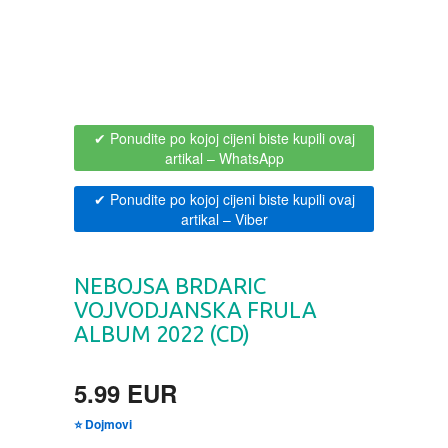
BOJANKE ZA ODRASLE
PAVLODERM
CIKLIT
PAVLOVICA KREMA
✔ Ponudite po kojoj cijeni biste kupili ovaj
DRAMA
100% PRIRODNO
artikal
– WhatsApp
✔ Ponudite po kojoj cijeni biste kupili ovaj
DRUSTVENA IGRA
artikal
– Viber
DUH I TELO
NEBOJSA BRDARIC
EDUKATIVNI
VOJVODJANSKA FRULA
ALBUM 2022 (CD)
EROTSKI
5.99 EUR
ESEJISTIKA
⭐ Dojmovi