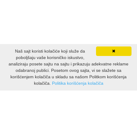
Naš sajt koristi kolačiće koji služe da
✖
poboljšaju vaše korisničko iskustvo,
analiziraju posete sajtu na sajtu i prikazuju adekvatne reklame
odabranoj publici. Posetom ovog sajta, vi se slažete sa
korišćenjem kolačiča u skladu sa našom Politkom korišćenja
kolačiča.
Politika korišćenja kolačiča
INFORMACIJE
O nama
Isporuka & povrati
O privatnosti