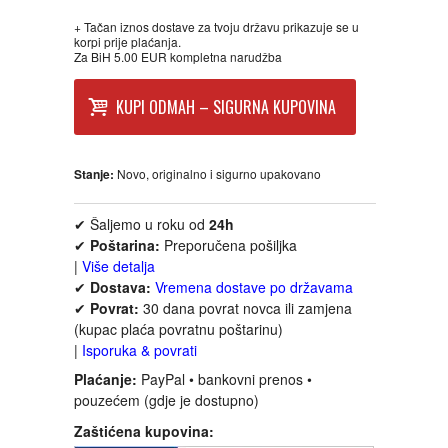
FANTASTIKA
+ Tačan iznos dostave za tvoju državu prikazuje se u
korpi prije plaćanja.
Za BiH 5.00 EUR kompletna narudžba
HOROR
KUPI ODMAH – SIGURNA KUPOVINA
INTERNET I RAČUNARI
Stanje:
Novo, originalno i sigurno upakovano
ISTORIJSKI
✔ Šaljemo u roku od
24h
KLASICI
✔
Poštarina:
Preporučena pošiljka
|
Više detalja
KNJIGE ZA DECU
✔
Dostava:
Vremena dostave po državama
✔
Povrat:
30 dana povrat novca ili zamjena
(kupac plaća povratnu poštarinu)
KOMEDIJA
|
Isporuka & povrati
Plaćanje:
PayPal • bankovni prenos •
KRIMINALISTIČKI
pouzećem (gdje je dostupno)
Zaštićena kupovina:
KUVARI