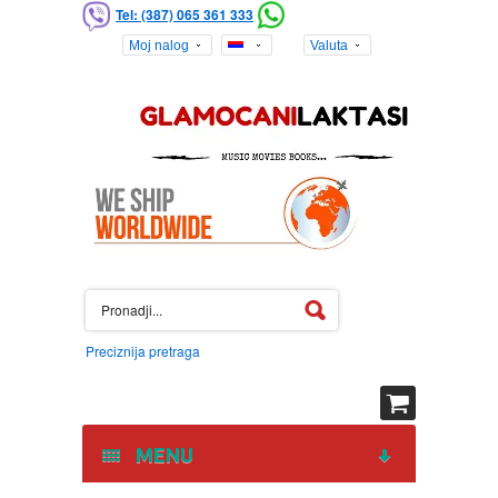
Tel: (387) 065 361 333
Moj nalog
Valuta
Preciznija pretraga
MENU