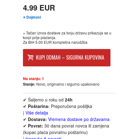
FANTASTIKA
4.99 EUR
⭐ Dojmovi
HOROR
+ Tačan iznos dostave za tvoju državu prikazuje se u
korpi prije plaćanja.
INTERNET I RAČUNARI
Za BiH 5.00 EUR kompletna narudžba
ISTORIJSKI
KUPI ODMAH – SIGURNA KUPOVINA
KLASICI
Na stanju:
1
Stanje:
Novo, originalno i sigurno upakovano
KNJIGE ZA DECU
✔ Šaljemo u roku od
24h
KOMEDIJA
✔
Poštarina:
Preporučena pošiljka
|
Više detalja
✔
Dostava:
Vremena dostave po državama
KRIMINALISTIČKI
✔
Povrat:
30 dana povrat novca ili zamjena
(kupac plaća povratnu poštarinu)
KUVARI
|
Isporuka & povrati