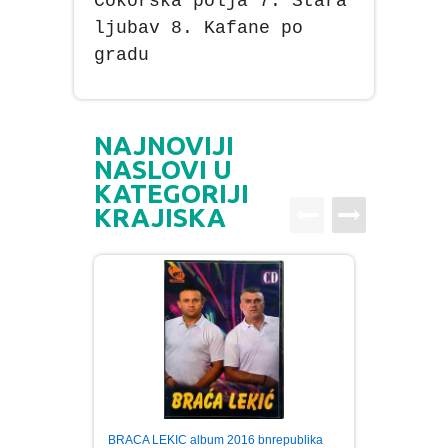
Cokorska polja 7. Stara
ljubav 8. Kafane po
gradu
NAJNOVIJI
NASLOVI U
KATEGORIJI
KRAJISKA
BRACA LEKIC album 2016 bnrepublika
GOCA 