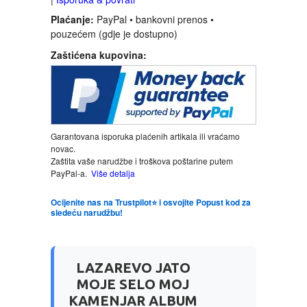
Plaćanje:
PayPal • bankovni prenos •
LJUBAVNI
pouzećem (gdje je dostupno)
Zaštićena kupovina:
MITOLOGIJA
MUZIKA
Garantovana isporuka plaćenih artikala ili vraćamo
NAUČNA FANTASTIKA
novac.
Zaštita vaše narudžbe i troškova poštarine putem
PayPal-a.
Više detalja
NAUKA
Ocijenite nas na Trustpilot⭐ i osvojite Popust kod za
POEZIJA
sledeću narudžbu!
POPULARNA PSIHOLOGIJA
LAZAREVO JATO
MOJE SELO MOJ
PRIČE
KAMENJAR ALBUM