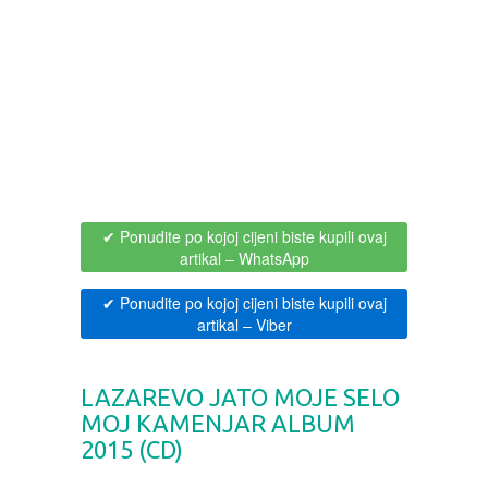
BOJANKE ZA ODRASLE
PAVLODERM
CIKLIT
PAVLOVICA KREMA
DRAMA
100% PRIRODNO
DRUSTVENA IGRA
✔ Ponudite po kojoj cijeni biste kupili ovaj
artikal
– WhatsApp
DUH I TELO
✔ Ponudite po kojoj cijeni biste kupili ovaj
artikal
– Viber
EDUKATIVNI
EROTSKI
LAZAREVO JATO MOJE SELO
MOJ KAMENJAR ALBUM
2015 (CD)
ESEJISTIKA