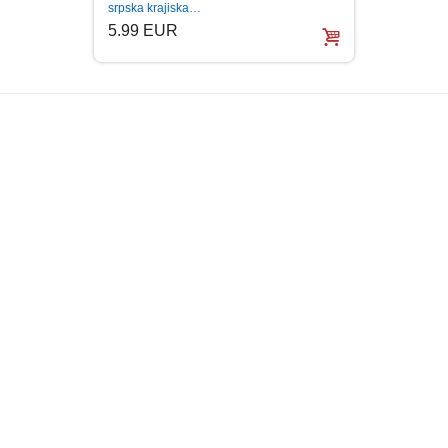
srpska krajiska…
KRSTI
5.99 EUR
5.99