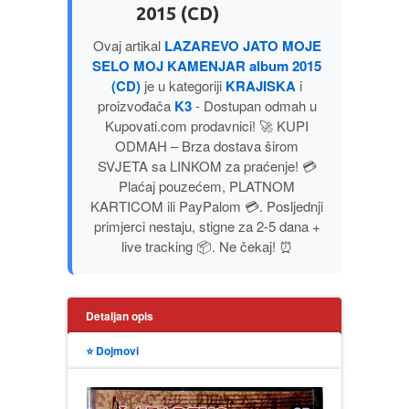
2015 (CD)
PUBLICISTIKA
Ovaj artikal
LAZAREVO JATO MOJE
SELO MOJ KAMENJAR album 2015
PUTOPISI
(CD)
je u kategoriji
KRAJISKA
i
proizvođača
K3
- Dostupan odmah u
STRIP
Kupovati.com prodavnici! 🚀 KUPI
ODMAH – Brza dostava širom
TEORIJE ZAVERE
SVJETA sa LINKOM za praćenje! 💳
Plaćaj pouzećem, PLATNOM
KARTICOM ili PayPalom 💳. Posljednji
TINEJDŽ
primjerci nestaju, stigne za 2-5 dana +
live tracking 📦. Ne čekaj! ⏰
TRILERI
UMETNOST
Detaljan opis
⭐ Dojmovi