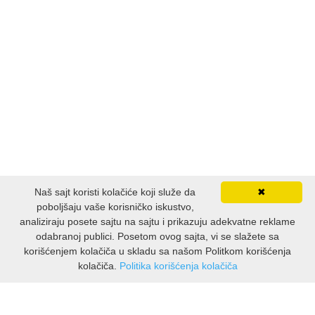
Naš sajt koristi kolačiće koji služe da
✖
poboljšaju vaše korisničko iskustvo,
analiziraju posete sajtu na sajtu i prikazuju adekvatne reklame
odabranoj publici. Posetom ovog sajta, vi se slažete sa
korišćenjem kolačiča u skladu sa našom Politkom korišćenja
kolačiča.
Politika korišćenja kolačiča
INFORMACIJE