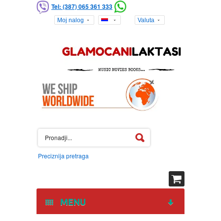
Tel: (387) 065 361 333
Moj nalog
Valuta
Preciznija pretraga
MENU