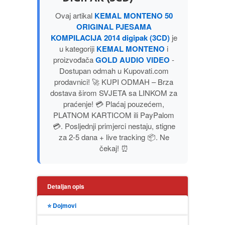
PUBLICISTIKA
Ovaj artikal
KEMAL MONTENO 50
ORIGINAL PJESAMA
KOMPILACIJA 2014 digipak (3CD)
je
PUTOPISI
u kategoriji
KEMAL MONTENO
i
proizvođača
GOLD AUDIO VIDEO
-
STRIP
Dostupan odmah u Kupovati.com
prodavnici! 🚀 KUPI ODMAH – Brza
TEORIJE ZAVERE
dostava širom SVJETA sa LINKOM za
praćenje! 💳 Plaćaj pouzećem,
PLATNOM KARTICOM ili PayPalom
TINEJDŽ
💳. Posljednji primjerci nestaju, stigne
za 2-5 dana + live tracking 📦. Ne
TRILERI
čekaj! ⏰
UMETNOST
Detaljan opis
⭐ Dojmovi