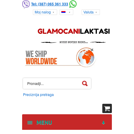
Tel: (387) 065 361 333
Moj nalog
Valuta
Preciznija pretraga
MENU