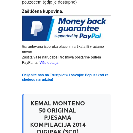
pouzećem (gdje je dostupno)
Zaštićena kupovina:
LJUBAVNI
MITOLOGIJA
MUZIKA
Garantovana isporuka plaćenih artikala ili vraćamo
novac.
Zaštita vaše narudžbe i troškova poštarine putem
NAUČNA FANTASTIKA
PayPal-a.
Više detalja
Ocijenite nas na Trustpilot⭐ i osvojite Popust kod za
NAUKA
sledeću narudžbu!
POEZIJA
KEMAL MONTENO
POPULARNA PSIHOLOGIJA
50 ORIGINAL
PJESAMA
PRIČE
KOMPILACIJA 2014
DIGIPAK (3CD)