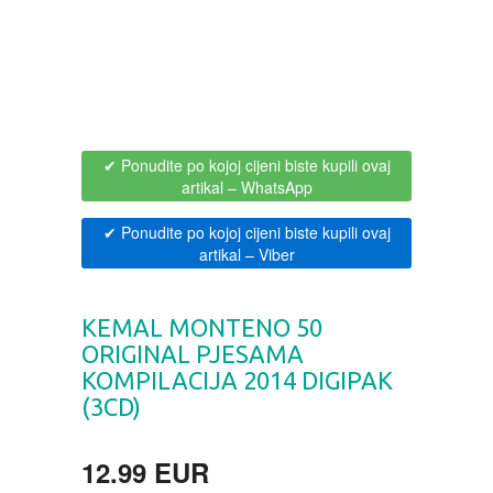
BOJANKE ZA ODRASLE
PAVLODERM
CIKLIT
PAVLOVICA KREMA
DRAMA
100% PRIRODNO
✔ Ponudite po kojoj cijeni biste kupili ovaj
artikal
– WhatsApp
DRUSTVENA IGRA
✔ Ponudite po kojoj cijeni biste kupili ovaj
artikal
– Viber
DUH I TELO
KEMAL MONTENO 50
EDUKATIVNI
ORIGINAL PJESAMA
KOMPILACIJA 2014 DIGIPAK
EROTSKI
(3CD)
ESEJISTIKA
12.99 EUR