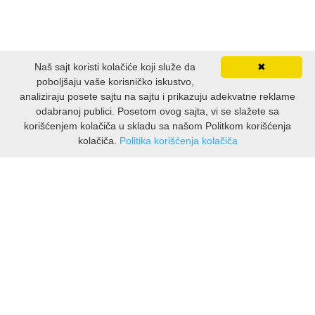
Naš sajt koristi kolačiće koji služe da
✖
poboljšaju vaše korisničko iskustvo,
analiziraju posete sajtu na sajtu i prikazuju adekvatne reklame
odabranoj publici. Posetom ovog sajta, vi se slažete sa
korišćenjem kolačiča u skladu sa našom Politkom korišćenja
kolačiča.
Politika korišćenja kolačiča
INFORMACIJE
O nama
Isporuka & povrati
O privatnosti
Pravila koristenja
PODRSKA KUPCIMA