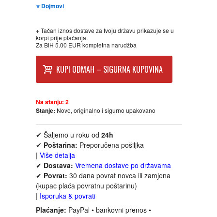
⭐ Dojmovi
FANTASTIKA
+ Tačan iznos dostave za tvoju državu prikazuje se u
HOROR
korpi prije plaćanja.
Za BiH 5.00 EUR kompletna narudžba
INTERNET I RAČUNARI
KUPI ODMAH – SIGURNA KUPOVINA
ISTORIJSKI
Na stanju:
2
KLASICI
Stanje:
Novo, originalno i sigurno upakovano
✔ Šaljemo u roku od
24h
KNJIGE ZA DECU
✔
Poštarina:
Preporučena pošiljka
|
Više detalja
KOMEDIJA
✔
Dostava:
Vremena dostave po državama
✔
Povrat:
30 dana povrat novca ili zamjena
(kupac plaća povratnu poštarinu)
KRIMINALISTIČKI
|
Isporuka & povrati
Plaćanje:
PayPal • bankovni prenos •
KUVARI