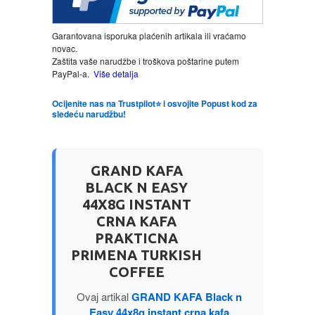
LJUBAVNI
Garantovana isporuka plaćenih artikala ili vraćamo
novac.
Zaštita vaše narudžbe i troškova poštarine putem
MITOLOGIJA
PayPal-a.
Više detalja
Ocijenite nas na Trustpilot⭐ i osvojite Popust kod za
MUZIKA
sledeću narudžbu!
NAUČNA FANTASTIKA
GRAND KAFA
NAUKA
BLACK N EASY
44X8G INSTANT
POEZIJA
CRNA KAFA
PRAKTICNA
PRIMENA TURKISH
POPULARNA PSIHOLOGIJA
COFFEE
PRIČE
Ovaj artikal
GRAND KAFA Black n
Easy 44x8g instant crna kafa