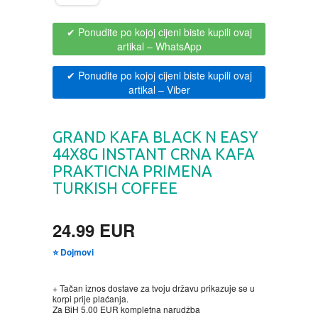
BOJANKE ZA ODRASLE
PAVLODERM
✔ Ponudite po kojoj cijeni biste kupili ovaj
artikal
– WhatsApp
CIKLIT
PAVLOVICA KREMA
✔ Ponudite po kojoj cijeni biste kupili ovaj
artikal
– Viber
DRAMA
100% PRIRODNO
GRAND KAFA BLACK N EASY
DRUSTVENA IGRA
44X8G INSTANT CRNA KAFA
PRAKTICNA PRIMENA
DUH I TELO
TURKISH COFFEE
EDUKATIVNI
24.99 EUR
⭐ Dojmovi
EROTSKI
+ Tačan iznos dostave za tvoju državu prikazuje se u
ESEJISTIKA
korpi prije plaćanja.
Za BiH 5.00 EUR kompletna narudžba