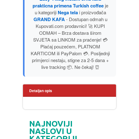
prakticna primena Turkish coffee
je
PUBLICISTIKA
u kategoriji
Nega tela
i proizvođača
GRAND KAFA
- Dostupan odmah u
PUTOPISI
Kupovati.com prodavnici! 🚀 KUPI
ODMAH – Brza dostava širom
SVJETA sa LINKOM za praćenje! 💳
STRIP
Plaćaj pouzećem, PLATNOM
KARTICOM ili PayPalom 💳. Posljednji
TEORIJE ZAVERE
primjerci nestaju, stigne za 2-5 dana +
live tracking 📦. Ne čekaj! ⏰
TINEJDŽ
TRILERI
Detaljan opis
UMETNOST
NAJNOVIJI
NASLOVI U
KATEGORIJI