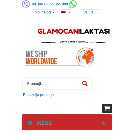
Tel: (387) 065 361 333
Moj nalog
Valuta
Preciznija pretraga
MENU