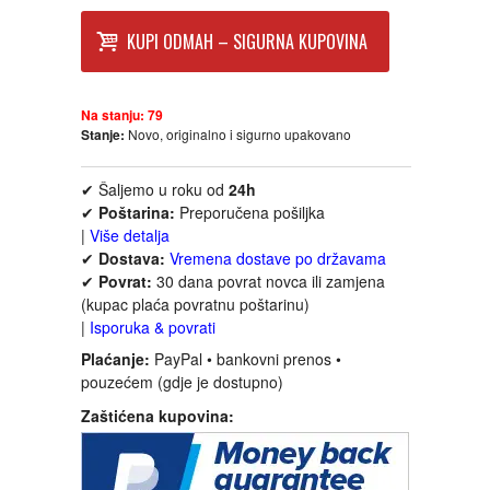
FANTASTIKA
KUPI ODMAH – SIGURNA KUPOVINA
HOROR
Na stanju:
79
INTERNET I RAČUNARI
Stanje:
Novo, originalno i sigurno upakovano
✔ Šaljemo u roku od
24h
ISTORIJSKI
✔
Poštarina:
Preporučena pošiljka
|
Više detalja
KLASICI
✔
Dostava:
Vremena dostave po državama
✔
Povrat:
30 dana povrat novca ili zamjena
(kupac plaća povratnu poštarinu)
KNJIGE ZA DECU
|
Isporuka & povrati
Plaćanje:
PayPal • bankovni prenos •
KOMEDIJA
pouzećem (gdje je dostupno)
Zaštićena kupovina:
KRIMINALISTIČKI
KUVARI