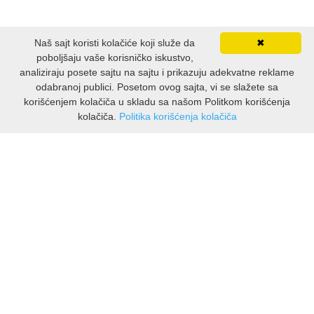
Naš sajt koristi kolačiće koji služe da
✖
poboljšaju vaše korisničko iskustvo,
analiziraju posete sajtu na sajtu i prikazuju adekvatne reklame
odabranoj publici. Posetom ovog sajta, vi se slažete sa
korišćenjem kolačiča u skladu sa našom Politkom korišćenja
kolačiča.
Politika korišćenja kolačiča
INFORMACIJE
O nama
Isporuka & povrati
O privatnosti
Pravila koristenja
PODRSKA KUPCIMA
Kontakti Viber