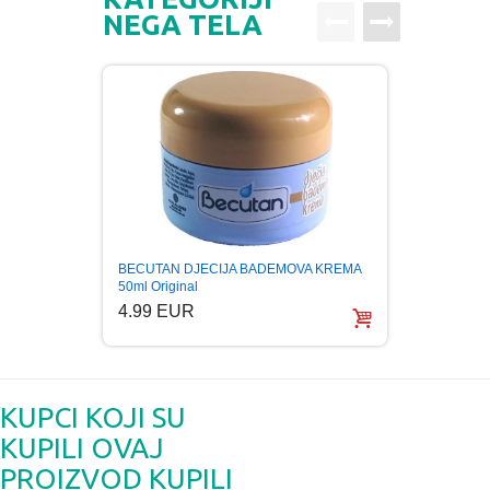
NEGA TELA
Krema 
BECUTAN DJECIJA BADEMOVA KREMA
Karmel
50ml Original
20.0
4.99 EUR
KUPCI KOJI SU
KUPILI OVAJ
PROIZVOD KUPILI