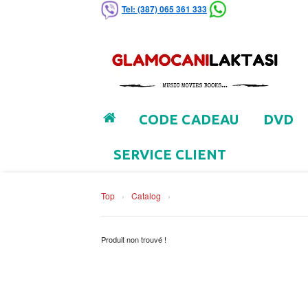
Tel: (387) 065 361 333
CODE CADEAU
DVD
SERVICE CLIENT
Top
›
Catalog
›
Produit non trouvé !