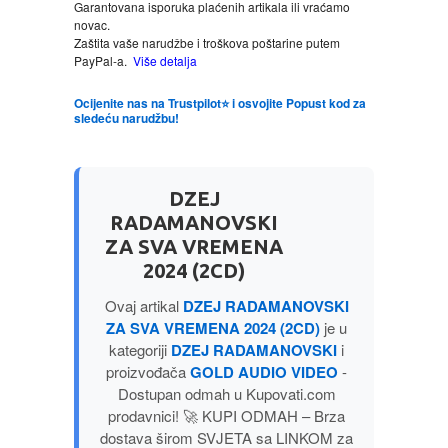
Garantovana isporuka plaćenih artikala ili vraćamo
MITOLOGIJA
novac.
Zaštita vaše narudžbe i troškova poštarine putem
PayPal-a.
Više detalja
MUZIKA
Ocijenite nas na Trustpilot⭐ i osvojite Popust kod za
sledeću narudžbu!
NAUČNA FANTASTIKA
NAUKA
DZEJ
RADAMANOVSKI
POEZIJA
ZA SVA VREMENA
2024 (2CD)
POPULARNA PSIHOLOGIJA
Ovaj artikal
DZEJ RADAMANOVSKI
ZA SVA VREMENA 2024 (2CD)
je u
PRIČE
kategoriji
DZEJ RADAMANOVSKI
i
proizvođača
GOLD AUDIO VIDEO
-
Dostupan odmah u Kupovati.com
PUBLICISTIKA
prodavnici! 🚀 KUPI ODMAH – Brza
dostava širom SVJETA sa LINKOM za