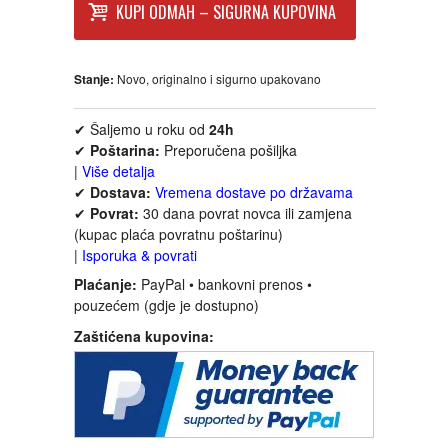
KUPI ODMAH – SIGURNA KUPOVINA
INTERNET I RAČUNARI
Stanje:
Novo, originalno i sigurno upakovano
ISTORIJSKI
✔ Šaljemo u roku od
24h
✔
Poštarina:
Preporučena pošiljka
KLASICI
|
Više detalja
✔
Dostava:
Vremena dostave po državama
KNJIGE ZA DECU
✔
Povrat:
30 dana povrat novca ili zamjena
(kupac plaća povratnu poštarinu)
|
Isporuka & povrati
KOMEDIJA
Plaćanje:
PayPal • bankovni prenos •
pouzećem (gdje je dostupno)
KRIMINALISTIČKI
Zaštićena kupovina:
KUVARI
LJUBAVNI