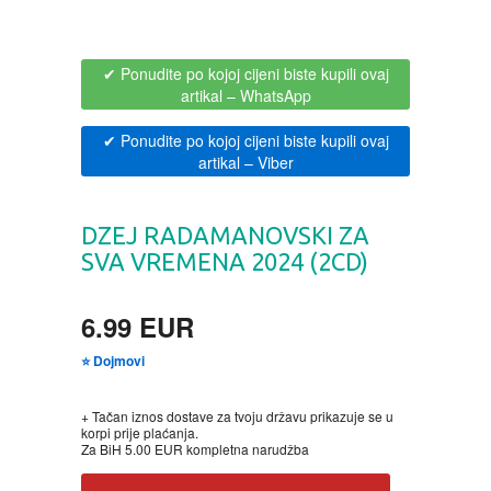
CIKLIT
PAVLOVICA KREMA
✔ Ponudite po kojoj cijeni biste kupili ovaj
DRAMA
100% PRIRODNO
artikal
– WhatsApp
DRUSTVENA IGRA
✔ Ponudite po kojoj cijeni biste kupili ovaj
artikal
– Viber
DUH I TELO
DZEJ RADAMANOVSKI ZA
EDUKATIVNI
SVA VREMENA 2024 (2CD)
EROTSKI
6.99 EUR
⭐ Dojmovi
ESEJISTIKA
+ Tačan iznos dostave za tvoju državu prikazuje se u
FANTASTIKA
korpi prije plaćanja.
Za BiH 5.00 EUR kompletna narudžba
HOROR