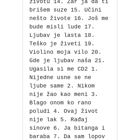
životu 14. Zar ja da ti
brišem suze 15. Učini
nešto živote 16. Još me
bude misli lude 17.
Ljubav je lasta 18.
Teško je živeti 19.
Violino moja vilo 20.
Gde je ljubav naša 21.
Ugasila si me CD2 1.
Nijedne usne se ne
ljube same 2. Nikom
nije žao kao meni 3.
Blago onom ko rano
poludi 4. Ovaj život
nije lak 5. Rađaj
sinove 6. Ja bitanga i
baraba 7. Da sam lopov