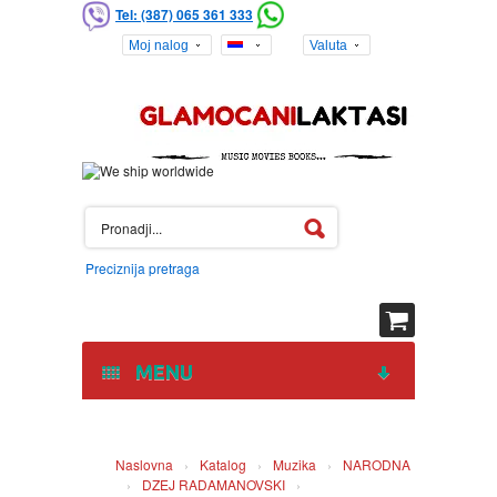
Tel: (387) 065 361 333
Moj nalog
Valuta
Preciznija pretraga
MENU
HOME
Naslovna
›
Katalog
›
Muzika
›
NARODNA
›
DZEJ RADAMANOVSKI
›
DVD