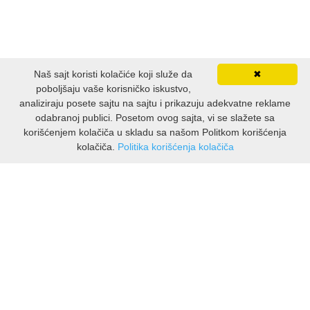
Naš sajt koristi kolačiće koji služe da
✖
poboljšaju vaše korisničko iskustvo,
analiziraju posete sajtu na sajtu i prikazuju adekvatne reklame
odabranoj publici. Posetom ovog sajta, vi se slažete sa
korišćenjem kolačiča u skladu sa našom Politkom korišćenja
kolačiča.
Politika korišćenja kolačiča
INFORMACIJE
O nama
Isporuka & povrati
O privatnosti
Pravila koristenja
PODRSKA KUPCIMA