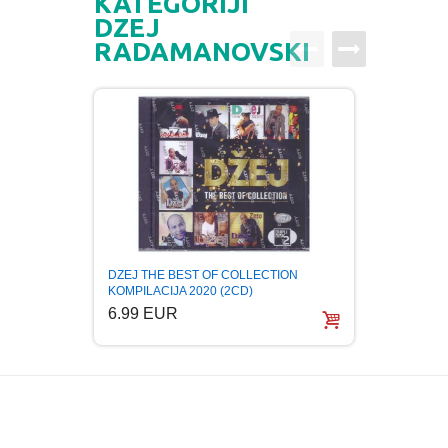
KATEGORIJI
DZEJ
RADAMANOVSKI
DZEJ THE BEST OF COLLECTION
DZEJ 
KOMPILACIJA 2020 (2CD)
VREME
6.99 EUR
6.99