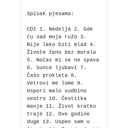
Spisak pjesama:
CD1 1. Nedelja 2. Gde
ću sad moja ružo 3.
Nije lako biti mlad 4.
Živote ženo bez morala
5. Noćas mi se ne spava
6. Sunce ljubavi 7.
Čašo prokleta 8.
Vetrovi me lome 9.
Uspori malo sudbino
sestro 10. Čestitka
manje 11. Život kratko
traje 12. Dve godine
duge 13. Uspeo sam u