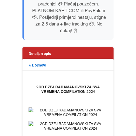
PUTOPISI
praćenje! 💳 Plaćaj pouzećem,
PLATNOM KARTICOM ili PayPalom
STRIP
💳. Posljednji primjerci nestaju, stigne
za 2-5 dana + live tracking 📦. Ne
čekaj! ⏰
TEORIJE ZAVERE
TINEJDŽ
Detaljan opis
TRILERI
⭐ Dojmovi
UMETNOST
2CD DZEJ RADAMANOVSKI ZA SVA
VREMENA COMPILATION 2024