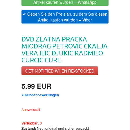
Artikel kaufen würden
– WhatsApp
DRUSTVENA IGRA
PAVLOVICS SALBE
CHILDREN'S
✔ Geben Sie den Preis an, zu dem Sie diesen
Artikel kaufen würden
– Viber
DUH I TELO
100% NATURREIN
DVD ZLATNA PRACKA
EDUKATIVNI
MIODRAG PETROVIC CKALJA
VERA ILIC DJUKIC RADMILO
EROTSKI
CURCIC CURE
GET NOTIFIED WHEN RE-STOCKED
ESEJISTIKA
5.99 EUR
FANTASTIKA
⭐ Kundenbewertungen
HOROR
Ausverkauft
INTERNET I RAČUNARI
Verfügbar:
0
Zustand:
Neu, original und sicher verpackt