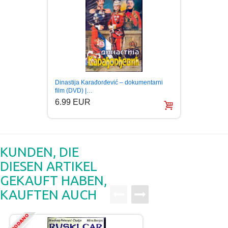
Dinastija Karađorđević – dokumentarni
Na mest
film (DVD) |…
(DVD) 
6.99 EUR
6.99
KUNDEN, DIE
DIESEN ARTIKEL
GEKAUFT HABEN,
KAUFTEN AUCH