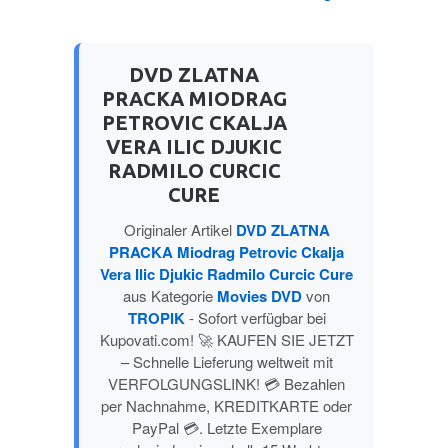
NAUČNA FANTASTIKA
DVD ZLATNA
PRACKA MIODRAG
NAUKA
PETROVIC CKALJA
VERA ILIC DJUKIC
POEZIJA
RADMILO CURCIC
CURE
POPULARNA PSIHOLOGIJA
Originaler Artikel
DVD ZLATNA
PRACKA Miodrag Petrovic Ckalja
PRIČE
Vera Ilic Djukic Radmilo Curcic Cure
aus Kategorie
Movies DVD
von
PUBLICISTIKA
TROPIK
- Sofort verfügbar bei
Kupovati.com! 🚀 KAUFEN SIE JETZT
– Schnelle Lieferung weltweit mit
PUTOPISI
VERFOLGUNGSLINK! 💳 Bezahlen
per Nachnahme, KREDITKARTE oder
STRIP
PayPal 💳. Letzte Exemplare