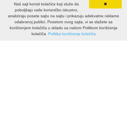
Naš sajt koristi kolačiće koji služe da
✖
poboljšaju vaše korisničko iskustvo,
analiziraju posete sajtu na sajtu i prikazuju adekvatne reklame
odabranoj publici. Posetom ovog sajta, vi se slažete sa
korišćenjem kolačiča u skladu sa našom Politkom korišćenja
kolačiča.
Politika korišćenja kolačiča
INFORMATIONEN
Über uns
Lieferung und Rücksendungen
Datenschutzerklärung
Nutzungsbedingungen
CUSTOMER ASSISTANCE
Kontakt Viber
Kontakt WhatsApp