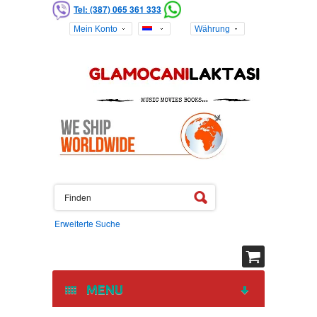
Djukic Radmilo Curcic Cure" is re-stocked.
Tel: (387) 065 361 333
Your Email Address:
Mein Konto
Währung
Your Name:
Customer?
By logging in you will be able to manage your alerts and have more
features, or you can create an account
Erweiterte Suche
MENU