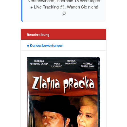
verschwinden, innerhalb 15 Werktagen
TEORIJE ZAVERE
+ Live-Tracking 📦. Warten Sie nicht!
⏰
TINEJDŽ
Beschreibung
TRILERI
⭐ Kundenbewertungen
UMETNOST