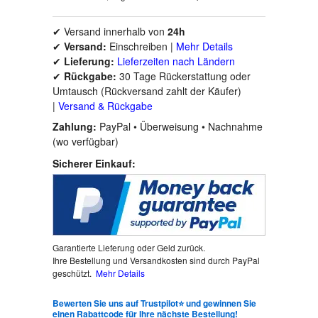
ISTORIJSKI
✔ Versand innerhalb von
24h
✔
Versand:
Einschreiben
|
Mehr Details
KLASICI
✔
Lieferung:
Lieferzeiten nach Ländern
✔
Rückgabe:
30 Tage Rückerstattung oder
KNJIGE ZA DECU
Umtausch (Rückversand zahlt der Käufer)
|
Versand & Rückgabe
KOMEDIJA
Zahlung:
PayPal • Überweisung • Nachnahme
(wo verfügbar)
KRIMINALISTIČKI
Sicherer Einkauf:
KUVARI
LJUBAVNI
Garantierte Lieferung oder Geld zurück.
Ihre Bestellung und Versandkosten sind durch PayPal
geschützt.
Mehr Details
MITOLOGIJA
Bewerten Sie uns auf Trustpilot⭐ und gewinnen Sie
MUZIKA
einen Rabattcode für Ihre nächste Bestellung!