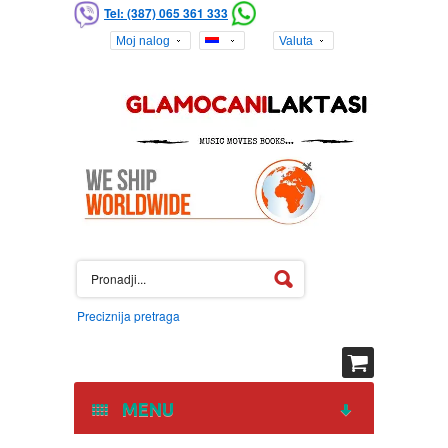
Tel: (387) 065 361 333
Moj nalog
Valuta
Preciznija pretraga
MENU