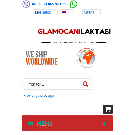
Tel: (387) 065 361 333
Moj nalog
Valuta
Preciznija pretraga
MENU