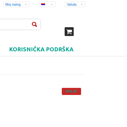
Moj nalog
Valuta
KORISNIČKA PODRŠKA
DALJE