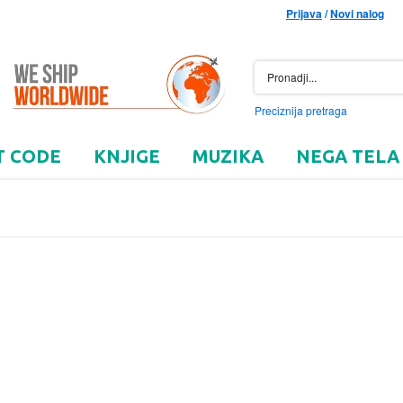
Prijava
/
Novi nalog
Preciznija pretraga
T CODE
KNJIGE
MUZIKA
NEGA TELA