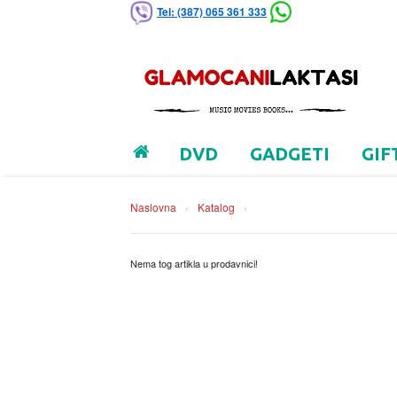
Tel: (387) 065 361 333
DVD
GADGETI
GIF
Naslovna
›
Katalog
›
Nema tog artikla u prodavnici!