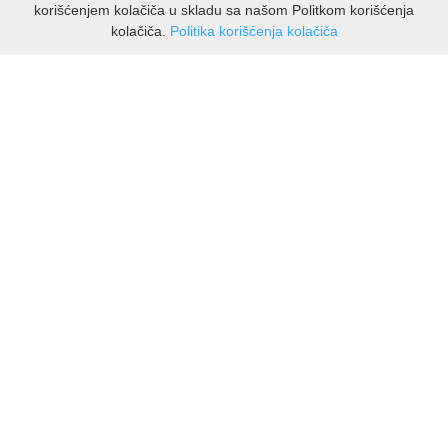
korišćenjem kolačiča u skladu sa našom Politkom korišćenja
kolačiča.
Politika korišćenja kolačiča
INFORMAZIONI
Chi siamo
Spedizioni e resi
Informativa sulla privacy
Termini di utilizzo
ASSISTENZA CLIENTI
Contatti Viber
Contatti WhatsApp
Resi
🔹 NOVITÀ – MOSTRA TUTTO
IL MIO ACCOUNT