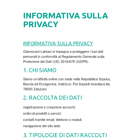
HOME
INFORMATIVA SULLA
CODICE REGALO
PRIVACY
CURA DEL CORPO
INFORMATIVA SULLA PRIVACY
Glamocani-Laktasi si impegna a proteggere i tuoi dati
BECUTAN
DVD
personali in conformità al Regolamento Generale sulla
Protezione dei Dati (UE) 2016/679 (GDPR).
1. CHI SIAMO
CIBO E BEVANDE
MOVIES DVD
GADGET
Siamo un’attività online con sede nella Repubblica Srpska,
Bosnia ed Erzegovina. Indirizzo: Put Srpskih branilaca bb,
PAVLODERM
MUSIC DVD
MTEL PREPAID SIM CARD
LIBRI
78000 Zalužani.
2. RACCOLTA DEI DATI
PAVLOVIC OINTMENT
SPEDIZIONE DI PACCHI
AUTOBIOGRAFIJA
MUSIC
registrazione e creazione account;
ordini di prodotti o servizi;
100% NATURALE
AVANTURISTIČKI
FOLK
contatti tramite email, telefono o moduli;
navigazione del sito web.
3. TIPOLOGIE DI DATI RACCOLTI
BIOGRAFIJA
ZABAVNA