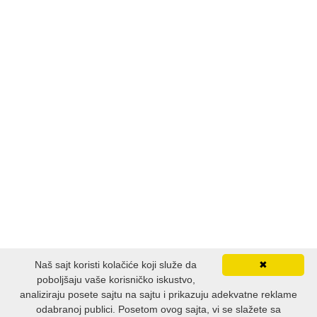
PRIČE
PUBLICISTIKA
PUTOPISI
STRIP
TEORIJE ZAVERE
TINEJDŽ
TRILERI
Naš sajt koristi kolačiće koji služe da
✖
UMETNOST
poboljšaju vaše korisničko iskustvo,
analiziraju posete sajtu na sajtu i prikazuju adekvatne reklame
odabranoj publici. Posetom ovog sajta, vi se slažete sa