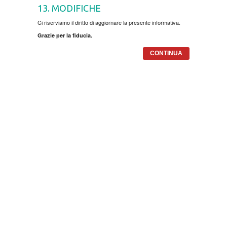
13. MODIFICHE
Ci riserviamo il diritto di aggiornare la presente informativa.
KUVARI
Grazie per la fiducia.
LJUBAVNI
CONTINUA
MITOLOGIJA
MUZIKA
NAUČNA FANTASTIKA
NAUKA
POEZIJA
POPULARNA PSIHOLOGIJA