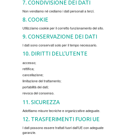
7. CONDIVISIONE DEI DATI
ESEJISTIKA
Non vendiamo né cediamo i dati personali a terzi.
8. COOKIE
FANTASTIKA
Utilizziamo cookie per il corretto funzionamento del sito.
9. CONSERVAZIONE DEI DATI
HOROR
I dati sono conservati solo per il tempo necessario.
10. DIRITTI DELL’UTENTE
INTERNET I RAČUNARI
accesso;
rettifica;
ISTORIJSKI
cancellazione;
limitazione del trattamento;
KLASICI
portabilità dei dati;
revoca del consenso.
KNJIGE ZA DECU
11. SICUREZZA
Adottiamo misure tecniche e organizzative adeguate.
KOMEDIJA
12. TRASFERIMENTI FUORI UE
I dati possono essere trattati fuori dall’UE con adeguate
garanzie.
KRIMINALISTIČKI