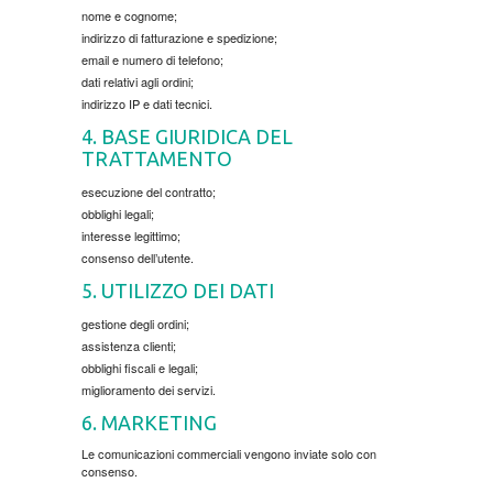
nome e cognome;
indirizzo di fatturazione e spedizione;
BOJANKE
CHILDREN'S
email e numero di telefono;
dati relativi agli ordini;
BOJANKE ZA ODRASLE
indirizzo IP e dati tecnici.
4. BASE GIURIDICA DEL
TRATTAMENTO
CIKLIT
esecuzione del contratto;
obblighi legali;
DRAMA
interesse legittimo;
consenso dell’utente.
DRUSTVENA IGRA
5. UTILIZZO DEI DATI
gestione degli ordini;
DUH I TELO
assistenza clienti;
obblighi fiscali e legali;
miglioramento dei servizi.
EDUKATIVNI
6. MARKETING
EROTSKI
Le comunicazioni commerciali vengono inviate solo con
consenso.