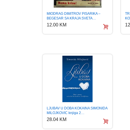
TR
MIODRAG DIMITROV PISARIKA –
KO
BEGESAR SA KRAJA SVETA…
12
12.00 KM
LJUBAV U DOBA KOKAINA SIMONIDA
MILOJKOVIC knjiga 2…
28.04 KM