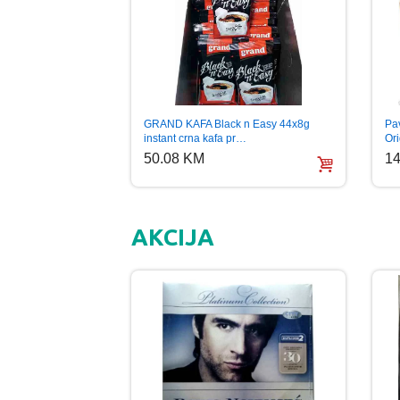
Pa
GRAND KAFA Black n Easy 44x8g
Or
instant crna kafa pr…
14
50.08 KM
AKCIJA