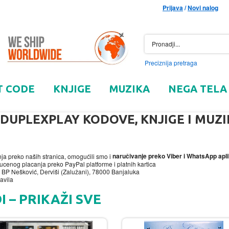
Prijava
/
Novi nalog
Preciznija pretraga
T CODE
KNJIGE
MUZIKA
NEGA TELA
DUPLEXPLAY KODOVE, KNJIGE I MUZI
naručivanje preko Viber i WhatsApp apli
a preko naših stranica, omogućili smo i
enog placanja preko PayPal platforme i platnih kartica
 BP Nešković, Derviši (Zalužani), 78000 Banjaluka
avila
 – PRIKAŽI SVE