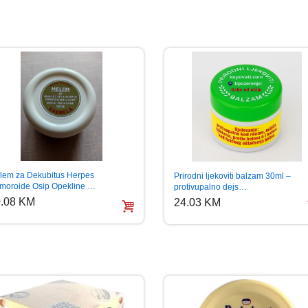
lem za Dekubitus Herpes
Prirodni ljekoviti balzam 30ml –
moroide Osip Opekline …
protivupalno dejs…
.08 KM
24.03 KM