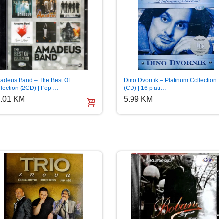
adeus Band – The Best Of
Dino Dvornik – Platinum Collection
llection (2CD) | Pop …
(CD) | 16 plati…
.01 KM
5.99 KM