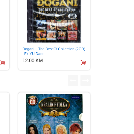
Đogani – The Best Of Collection (2CD)
| Ex-YU Danc…
12.00 KM