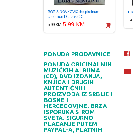
BORIS NOVKOVIC the platinum
DR
collection Digipak (2C…
14
5.99 KM
5.99 KM
PONUDA PRODAVNICE
PONUDA ORIGINALNIH
MUZIČKIH ALBUMA
(CD), DVD IZDANJA,
KNJIGA I DRUGIH
AUTENTIČNIH
PROIZVODA IZ SRBIJE I
BOSNE I
HERCEGOVINE. BRZA
ISPORUKA ŠIROM
SVETA. SIGURNO
PLAĆANJE PUTEM
PAYPAL-A, PLATNIH