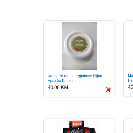
Me
Krema za reumu i zglobove Biljna
He
Apoteka Karmela
40
40.08 KM