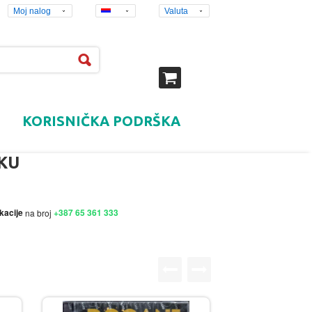
Moj nalog
Valuta
KORISNIČKA PODRŠKA
KU
kacije
+387 65 361 333
na broj