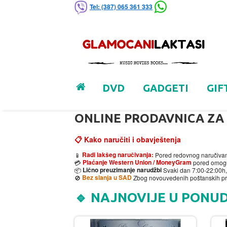
Tel: (387) 065 361 333
DVD
GADGETI
GIF
ONLINE PRODAVNICA ZA 
📋 Kako naručiti i obavještenja
Radi lakšeg naručivanja:
📱
Pored redovnog naručivanj
Plaćanje Western Union / MoneyGram
💳
pored omoguc
Lično preuzimanje narudžbi
📦
Svaki dan 7:00-22:00h,
Bez slanja u SAD
🚫
Zbog novouvedenih poštanskih pr
🔹 NAJNOVIJE U PONUDI