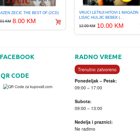
VRUCI LETNJI HITOVI 1 MAGAZIN
AZEN ZECIC THE BEST OF (2CD)
LISAC HULJIC BEBEK (…
8.00 KM
.01 KM
10.00 KM
12.00 KM
FACEBOOK
RADNO VREME
Trenutno zatvoreno
QR CODE
Ponedeljak – Petak:
09:00 – 17:00
Subota:
09:00 – 13:00
Nedelja i praznici:
Ne radimo