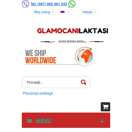
Tel: (387) 065 361 333
Moj nalog
Valuta
Preciznija pretraga
MENU