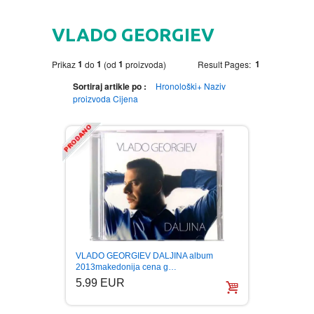
HOME
VLADO GEORGIEV
DVD
1
1
1
1
Prikaz
do
(od
proizvoda)
Result Pages:
MOVIES DVD
GADGETI
Sortiraj artikle po :
Hronološki+
Naziv
proizvoda
Cijena
MUSIC DVD
MTEL PREPAID SIM CARD
GIFT CODE
SLANJE PAKETA
KNJIGE
AUTOBIOGRAFIJA
MUZIKA
AVANTURISTIČKI
NARODNA
NEGA TELA
VLADO GEORGIEV DALJINA album
BIOGRAFIJA
ZABAVNA
BECUTAN
2013makedonija cena g…
5.99 EUR
BOJANKE
DJECIJA
HRANA I PICE