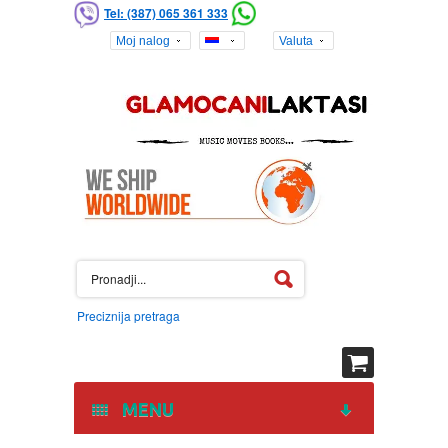
Tel: (387) 065 361 333
Moj nalog
Valuta
Preciznija pretraga
MENU