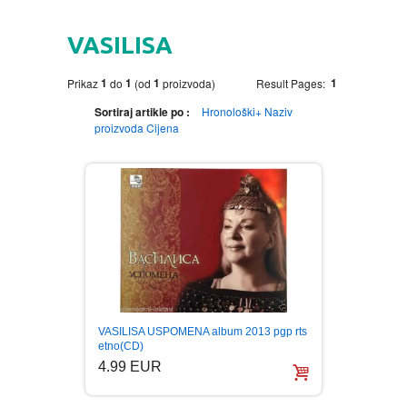
HOME
VASILISA
DVD
1
1
1
1
Prikaz
do
(od
proizvoda)
Result Pages:
MOVIES DVD
GADGETI
Sortiraj artikle po :
Hronološki+
Naziv
proizvoda
Cijena
MUSIC DVD
MTEL PREPAID SIM CARD
GIFT CODE
SLANJE PAKETA
KNJIGE
AUTOBIOGRAFIJA
MUZIKA
AVANTURISTIČKI
NARODNA
NEGA TELA
VASILISA USPOMENA album 2013 pgp rts
BIOGRAFIJA
ZABAVNA
BECUTAN
etno(CD)
4.99 EUR
BOJANKE
DJECIJA
HRANA I PICE