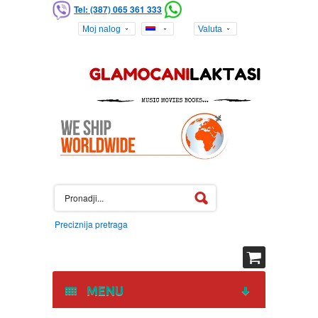
Tel: (387) 065 361 333
Moj nalog
Valuta
Preciznija pretraga
MENU