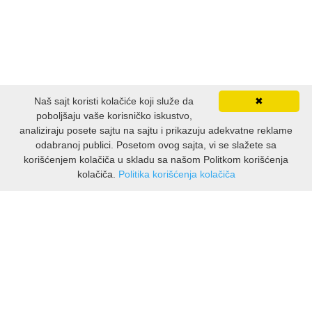
INTERNET I RAČUNARI
ISTORIJSKI
Naš sajt koristi kolačiće koji služe da
✖
KLASICI
poboljšaju vaše korisničko iskustvo,
analiziraju posete sajtu na sajtu i prikazuju adekvatne reklame
KNJIGE ZA DECU
odabranoj publici. Posetom ovog sajta, vi se slažete sa
korišćenjem kolačiča u skladu sa našom Politkom korišćenja
kolačiča.
Politika korišćenja kolačiča
KOMEDIJA
INFORMACIJE
KRIMINALISTIČKI
O nama
Isporuka & povrati
KUVARI
O privatnosti
Pravila koristenja
LJUBAVNI