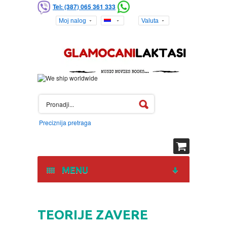
Tel: (387) 065 361 333
Moj nalog
Valuta
Preciznija pretraga
MENU
HOME
TEORIJE ZAVERE
DVD