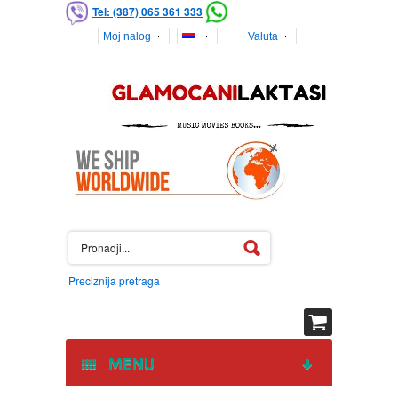
Tel: (387) 065 361 333
Moj nalog
Valuta
Preciznija pretraga
MENU