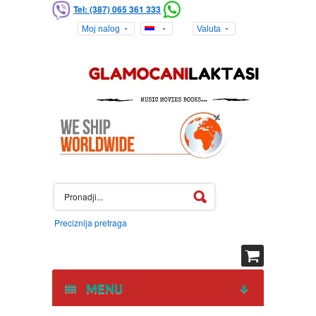
Tel: (387) 065 361 333
Moj nalog
Valuta
Preciznija pretraga
MENU