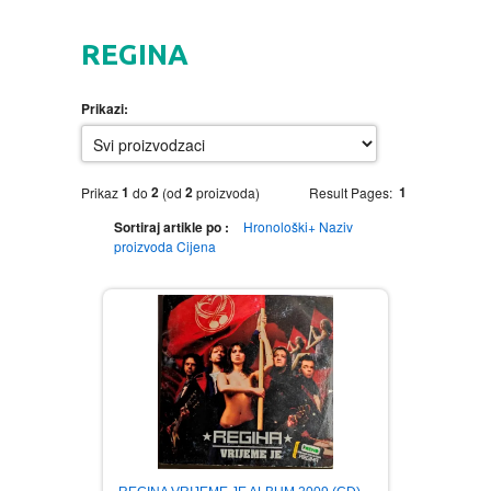
HOME
REGINA
DVD
Prikazi:
MOVIES DVD
GADGETI
MUSIC DVD
MTEL PREPAID SIM CARD
GIFT CODE
1
2
2
1
Prikaz
do
(od
proizvoda)
Result Pages:
Sortiraj artikle po :
Hronološki+
Naziv
SLANJE PAKETA
KNJIGE
proizvoda
Cijena
AUTOBIOGRAFIJA
MUZIKA
AVANTURISTIČKI
NARODNA
NEGA TELA
BIOGRAFIJA
ZABAVNA
BECUTAN
BOJANKE
DJECIJA
HRANA I PICE