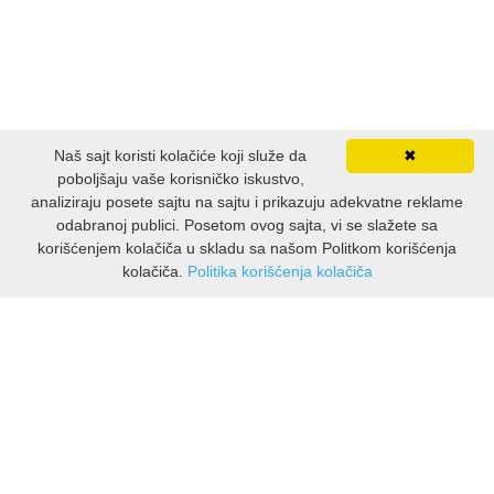
LJUBAVNI
MITOLOGIJA
Naš sajt koristi kolačiće koji služe da
✖
MUZIKA
poboljšaju vaše korisničko iskustvo,
analiziraju posete sajtu na sajtu i prikazuju adekvatne reklame
NAUČNA FANTASTIKA
odabranoj publici. Posetom ovog sajta, vi se slažete sa
korišćenjem kolačiča u skladu sa našom Politkom korišćenja
kolačiča.
Politika korišćenja kolačiča
NAUKA
INFORMACIJE
POEZIJA
O nama
Isporuka & povrati
POPULARNA PSIHOLOGIJA
O privatnosti
Pravila koristenja
PRIČE