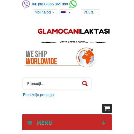
Tel: (387) 065 361 333
Moj nalog
Valuta
Preciznija pretraga
MENU