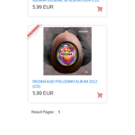
REGINA VRIJEME JE ALBUM 2009 (CD)
5.99 EUR
BOJANKE ZA ODRASLE
PAVLODERM
CIKLIT
PAVLOVICA KREMA
DRAMA
100% PRIRODNO
DRUSTVENA IGRA
DUH I TELO
REGINA KAD POLUDIMO ALBUM 2012
(CD)
EDUKATIVNI
5.99 EUR
EROTSKI
Result Pages:
1
ESEJISTIKA