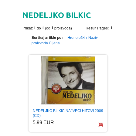
HOME
NEDELJKO BILKIC
DVD
1
1
1
1
Prikaz
do
(od
proizvoda)
Result Pages:
MOVIES DVD
GADGETI
Sortiraj artikle po :
Hronološki+
Naziv
proizvoda
Cijena
MUSIC DVD
MTEL PREPAID SIM CARD
GIFT CODE
SLANJE PAKETA
KNJIGE
AUTOBIOGRAFIJA
MUZIKA
AVANTURISTIČKI
NARODNA
NEGA TELA
NEDELJKO BILKIC NAJVECI HITOVI 2009
BIOGRAFIJA
ZABAVNA
BECUTAN
(CD)
5.99 EUR
BOJANKE
DJECIJA
HRANA I PICE