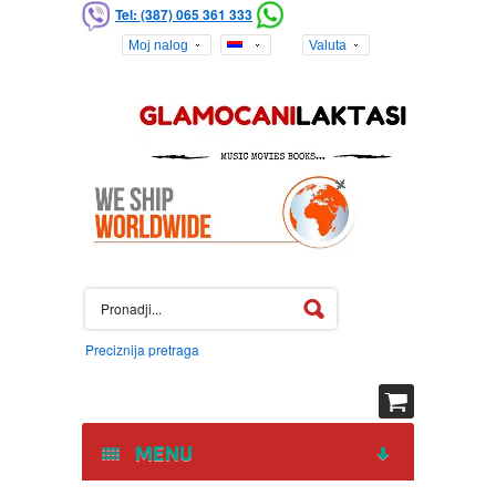
Tel: (387) 065 361 333
Moj nalog
Valuta
Preciznija pretraga
MENU