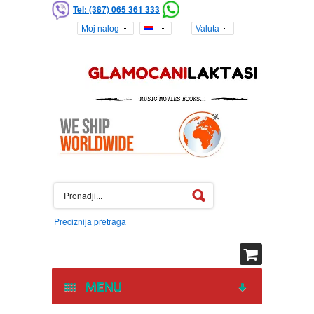
Tel: (387) 065 361 333
Moj nalog
Valuta
Preciznija pretraga
MENU