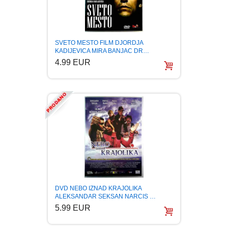
PUBLICISTIKA
PUTOPISI
SVETO MESTO FILM DJORDJA
KADIJEVICA MIRA BANJAC DR…
4.99 EUR
STRIP
TEORIJE ZAVERE
TINEJDŽ
TRILERI
UMETNOST
DVD NEBO IZNAD KRAJOLIKA
ALEKSANDAR SEKSAN NARCIS …
5.99 EUR