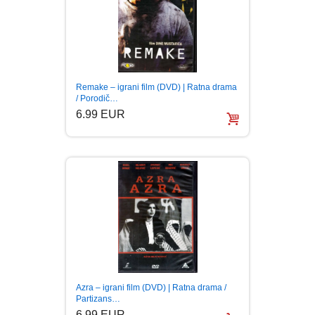
FANTASTIKA
HOROR
INTERNET I RAČUNARI
Remake – igrani film (DVD) | Ratna drama
/ Porodič…
6.99 EUR
ISTORIJSKI
KLASICI
KNJIGE ZA DECU
KOMEDIJA
KRIMINALISTIČKI
Azra – igrani film (DVD) | Ratna drama /
Partizans…
KUVARI
6.99 EUR