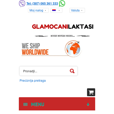
Tel: (387) 065 361 333
Moj nalog
Valuta
Preciznija pretraga
MENU