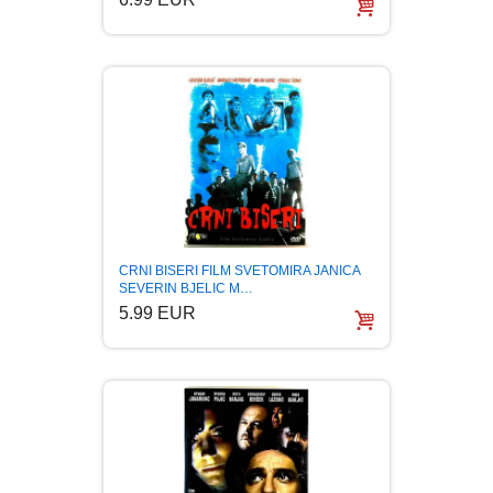
LJUBAVNI
MITOLOGIJA
MUZIKA
NAUČNA FANTASTIKA
CRNI BISERI FILM SVETOMIRA JANICA
NAUKA
SEVERIN BJELIC M…
5.99 EUR
POEZIJA
POPULARNA PSIHOLOGIJA
PRIČE