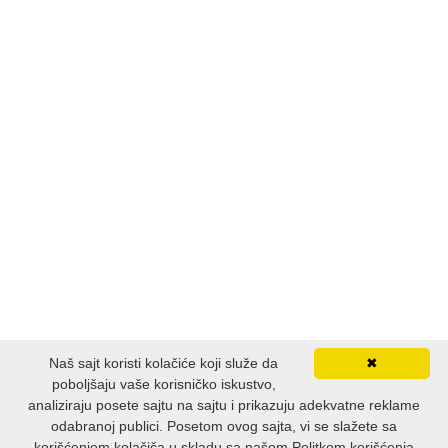
Naš sajt koristi kolačiće koji služe da
✖
poboljšaju vaše korisničko iskustvo,
analiziraju posete sajtu na sajtu i prikazuju adekvatne reklame
odabranoj publici. Posetom ovog sajta, vi se slažete sa
korišćenjem kolačiča u skladu sa našom Politkom korišćenja