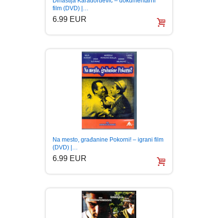
Dinastija Karađorđević – dokumentarni
film (DVD) |…
BOJANKE ZA ODRASLE
PAVLODERM
6.99 EUR
CIKLIT
PAVLOVICA KREMA
DRAMA
100% PRIRODNO
DRUSTVENA IGRA
DUH I TELO
Na mesto, građanine Pokorni! – igrani film
EDUKATIVNI
(DVD) |…
6.99 EUR
EROTSKI
ESEJISTIKA