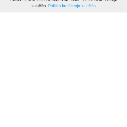
kolačiča.
Politika korišćenja kolačiča
INFORMACIJE
O nama
Isporuka & povrati
O privatnosti
Pravila koristenja
PODRSKA KUPCIMA
Kontakti Viber
Kontakti WhatsApp
Povrati
🔹 NAJNOVIJE U PONUDI – PRIKAŽI SVE
MOJ NALOG