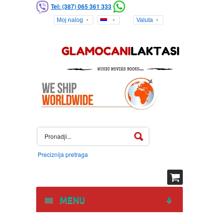
Tel: (387) 065 361 333
Moj nalog
Valuta
Preciznija pretraga
MENU