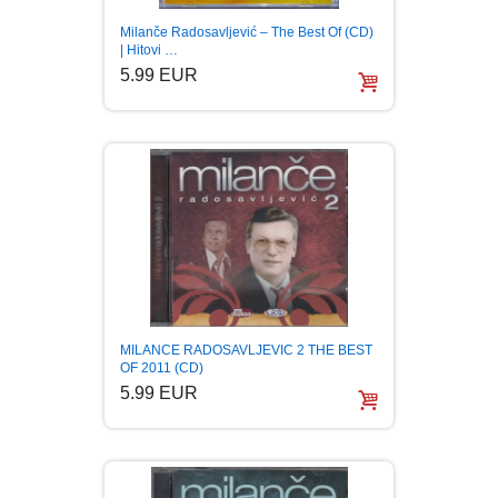
Milanče Radosavljević – The Best Of (CD)
BOJANKE ZA ODRASLE
PAVLODERM
| Hitovi …
5.99 EUR
CIKLIT
PAVLOVICA KREMA
DRAMA
100% PRIRODNO
DRUSTVENA IGRA
DUH I TELO
EDUKATIVNI
MILANCE RADOSAVLJEVIC 2 THE BEST
OF 2011 (CD)
5.99 EUR
EROTSKI
ESEJISTIKA