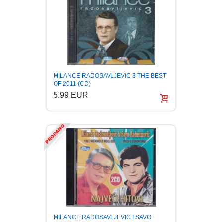
FANTASTIKA
HOROR
INTERNET I RAČUNARI
MILANCE RADOSAVLJEVIC 3 THE BEST
OF 2011 (CD)
ISTORIJSKI
5.99 EUR
KLASICI
KNJIGE ZA DECU
KOMEDIJA
KRIMINALISTIČKI
KUVARI
MILANCE RADOSAVLJEVIC I SAVO