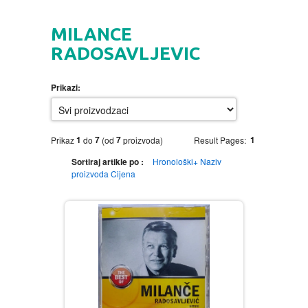
HOME
MILANCE
DVD
RADOSAVLJEVIC
MOVIES DVD
GADGETI
Prikazi:
MUSIC DVD
MTEL PREPAID SIM CARD
GIFT CODE
1
7
7
1
Prikaz
do
(od
proizvoda)
Result Pages:
SLANJE PAKETA
KNJIGE
Sortiraj artikle po :
Hronološki+
Naziv
proizvoda
Cijena
AUTOBIOGRAFIJA
MUZIKA
AVANTURISTIČKI
NARODNA
NEGA TELA
BIOGRAFIJA
ZABAVNA
BECUTAN
BOJANKE
DJECIJA
HRANA I PICE