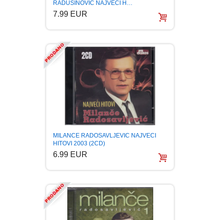
RADUSINOVIC NAJVECI H…
7.99 EUR
LJUBAVNI
MITOLOGIJA
MUZIKA
NAUČNA FANTASTIKA
NAUKA
MILANCE RADOSAVLJEVIC NAJVECI
HITOVI 2003 (2CD)
POEZIJA
6.99 EUR
POPULARNA PSIHOLOGIJA
PRIČE