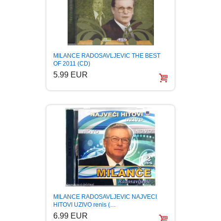
PUBLICISTIKA
PUTOPISI
MILANCE RADOSAVLJEVIC THE BEST
STRIP
OF 2011 (CD)
5.99 EUR
TEORIJE ZAVERE
TINEJDŽ
TRILERI
UMETNOST
MILANCE RADOSAVLJEVIC NAJVECI
HITOVI UZIVO renis (…
6.99 EUR