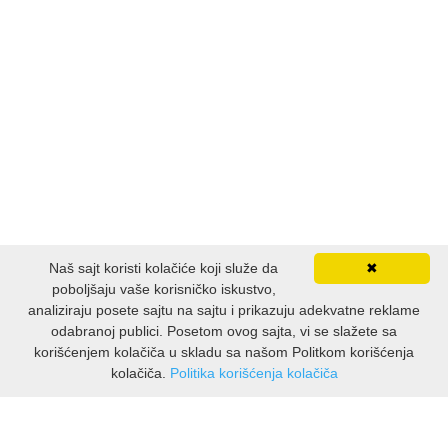
Naš sajt koristi kolačiće koji služe da
✖
poboljšaju vaše korisničko iskustvo,
analiziraju posete sajtu na sajtu i prikazuju adekvatne reklame
odabranoj publici. Posetom ovog sajta, vi se slažete sa
korišćenjem kolačiča u skladu sa našom Politkom korišćenja
kolačiča.
Politika korišćenja kolačiča
INFORMACIJE
O nama