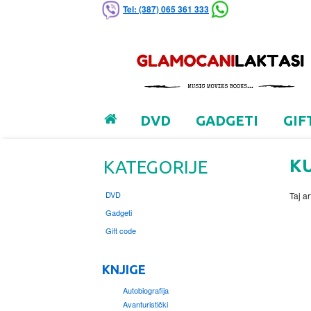
Tel: (387) 065 361 333
DVD
GADGETI
GIF
K
KATEGORIJE
DVD
Taj ar
Gadgeti
Gift code
KNJIGE
Autobiografija
Avanturistički