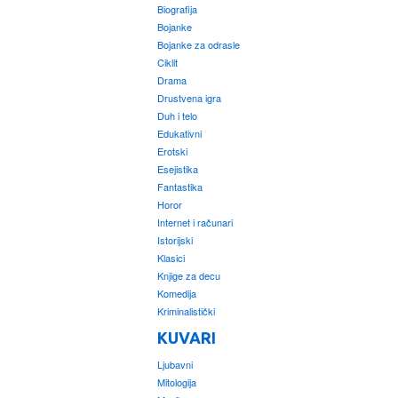
Biografija
Bojanke
Bojanke za odrasle
Ciklit
Drama
Drustvena igra
Duh i telo
Edukativni
Erotski
Esejistika
Fantastika
Horor
Internet i računari
Istorijski
Klasici
Knjige za decu
Komedija
Kriminalistički
KUVARI
Ljubavni
Mitologija