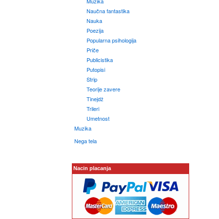
Muzika
Naučna fantastika
Nauka
Poezija
Popularna psihologija
Priče
Publicistika
Putopisi
Strip
Teorije zavere
Tinejdž
Trileri
Umetnost
Muzika
Nega tela
Nacin placanja