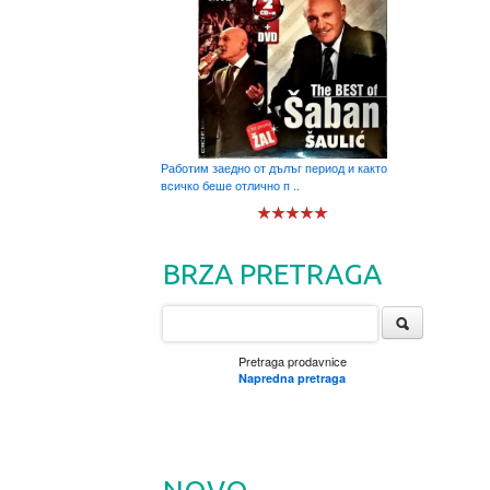
Работим заедно от дълъг период и както
всичко беше отлично п ..
BRZA PRETRAGA
Pretraga prodavnice
Napredna pretraga