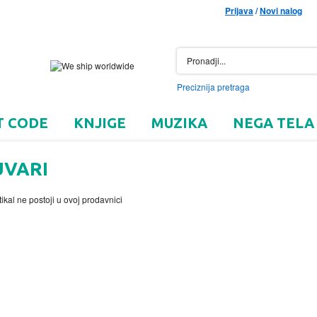
Prijava
/
Novi nalog
Preciznija pretraga
T CODE
KNJIGE
MUZIKA
NEGA TELA
UVARI
tikal ne postoji u ovoj prodavnici