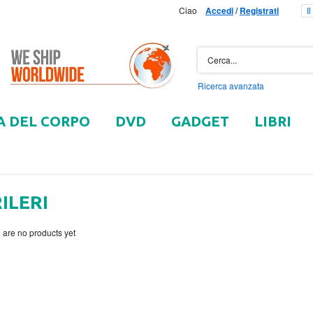
Ciao
Accedi
/
Registrati
I
Ricerca avanzata
A DEL CORPO
DVD
GADGET
LIBRI
ILERI
 are no products yet