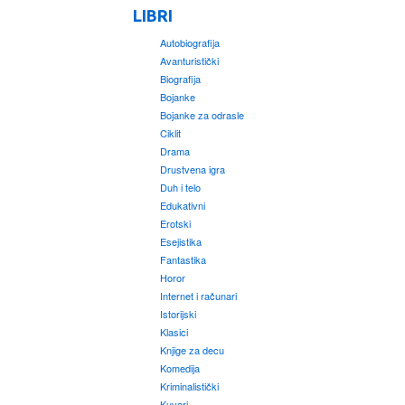
LIBRI
Autobiografija
Avanturistički
Biografija
Bojanke
Bojanke za odrasle
Ciklit
Drama
Drustvena igra
Duh i telo
Edukativni
Erotski
Esejistika
Fantastika
Horor
Internet i računari
Istorijski
Klasici
Knjige za decu
Komedija
Kriminalistički
Kuvari