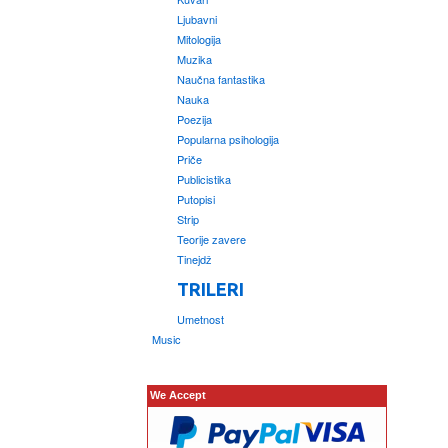
Ljubavni
Mitologija
Muzika
Naučna fantastika
Nauka
Poezija
Popularna psihologija
Priče
Publicistika
Putopisi
Strip
Teorije zavere
Tinejdž
TRILERI
Umetnost
Music
We Accept