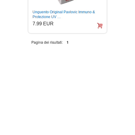
ESEJISTIKA
Unguento Original Pavlovic Immuno &
Protezione UV …
FANTASTIKA
7.99 EUR
HOROR
Pagina dei risultati:
1
INTERNET I RAČUNARI
ISTORIJSKI
KLASICI
KNJIGE ZA DECU
KOMEDIJA
KRIMINALISTIČKI