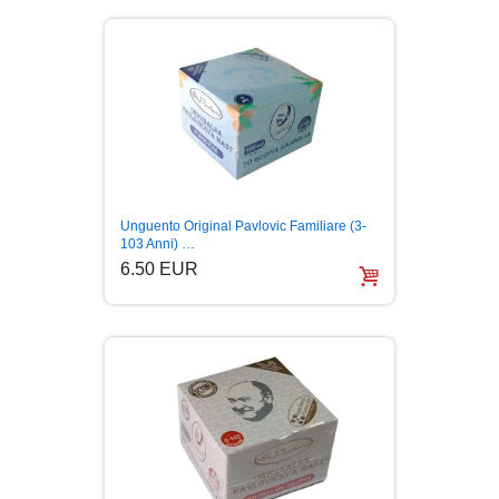
BOJANKE
CHILDREN'S
BOJANKE ZA ODRASLE
CIKLIT
DRAMA
Unguento Original Pavlovic Familiare (3-
103 Anni) …
6.50 EUR
DRUSTVENA IGRA
DUH I TELO
EDUKATIVNI
EROTSKI