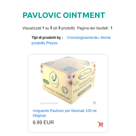
HOME
PAVLOVIC OINTMENT
CODICE REGALO
1
3
3
1
Visualizzati
su
(di
prodotti)
Pagina dei risultati:
CURA DEL CORPO
Tipi di prodotti by :
Cronologicamente+
Nome
prodotto
Prezzo
BECUTAN
DVD
CIBO E BEVANDE
MOVIES DVD
GADGET
PAVLODERM
MUSIC DVD
MTEL PREPAID SIM CARD
LIBRI
PAVLOVIC OINTMENT
SPEDIZIONE DI PACCHI
AUTOBIOGRAFIJA
MUSIC
Unguento Pavlovic per Neonati 100 ml
100% NATURALE
AVANTURISTIČKI
FOLK
Original
6.99 EUR
BIOGRAFIJA
ZABAVNA