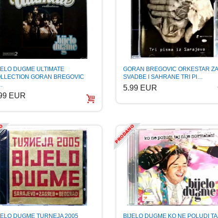
GORAN BREGOVIC ORKESTAR ZA
JELO DUGME ULTIMATE
SVADBE I SAHRANE TRI PI…
LLECTION GORAN BREGOVIC
…
5.99 EUR
.99 EUR
BIJELO DUGME KO NE POLUDI TA
JELO DUGME TURNEJA 2005