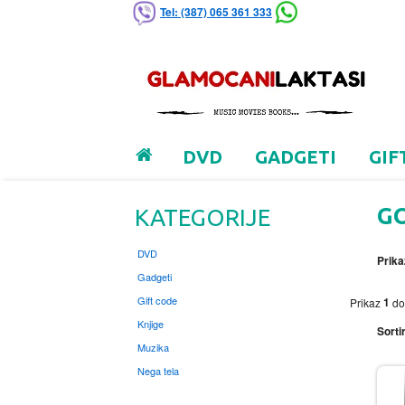
Tel: (387) 065 361 333
DVD
GADGETI
GIF
G
KATEGORIJE
DVD
Prika
Gadgeti
Gift code
1
Prikaz
d
Knjige
Sortir
Muzika
Nega tela