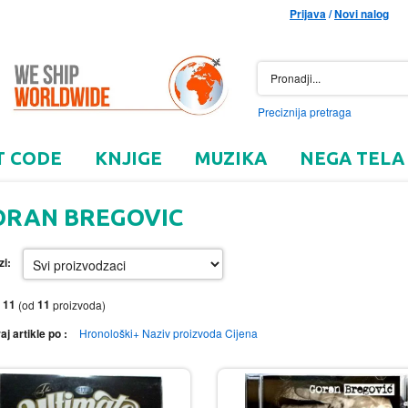
Prijava
/
Novi nalog
Preciznija pretraga
T CODE
KNJIGE
MUZIKA
NEGA TELA
ORAN BREGOVIC
zi:
11
11
o
(od
proizvoda)
aj artikle po :
Hronološki+
Naziv proizvoda
Cijena