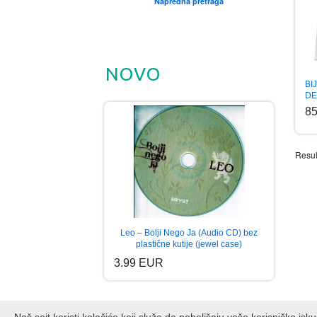
Napredna pretraga
NOVO
BI
DE
8
Resul
Leo – Bolji Nego Ja (Audio CD) bez
plastične kutije (jewel case)
3.99 EUR