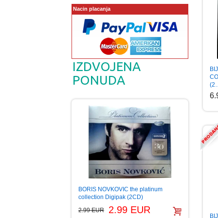
Nacin placanja
IZDVOJENA
BI
PONUDA
CO
(2
6
BORIS NOVKOVIC the platinum
collection Digipak (2CD)
2.99 EUR
2.99 EUR
BI