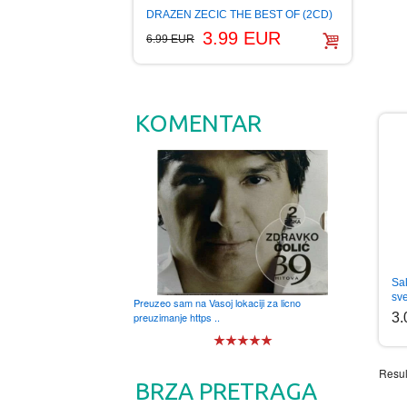
DRAZEN ZECIC THE BEST OF (2CD)
3.99 EUR
6.99 EUR
KOMENTAR
Sal
sv
Preuzeo sam na Vasoj lokaciji za licno
3
preuzimanje https ..
Resul
BRZA PRETRAGA