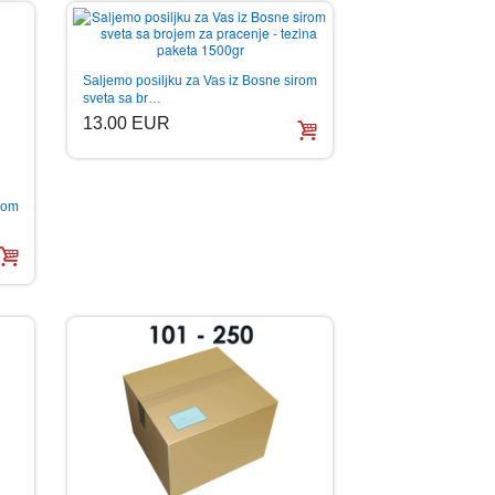
Saljemo posiljku za Vas iz Bosne sirom
sveta sa br…
13.00 EUR
irom