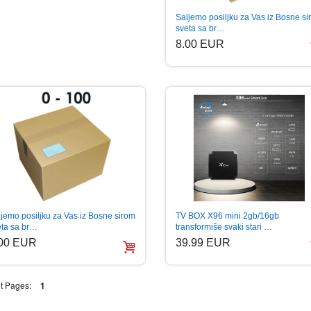
Saljemo posiljku za Vas iz Bosne s
sveta sa br…
8.00 EUR
jemo posiljku za Vas iz Bosne sirom
TV BOX X96 mini 2gb/16gb
eta sa br…
transformiše svaki stari …
.00 EUR
39.99 EUR
t Pages:
1