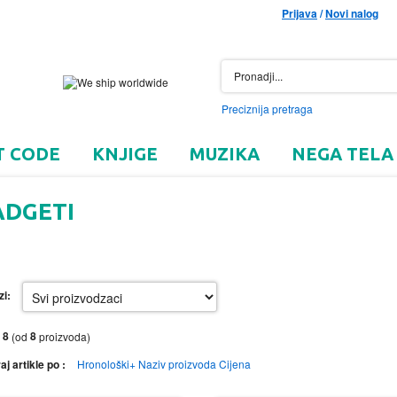
Prijava
/
Novi nalog
Preciznija pretraga
T CODE
KNJIGE
MUZIKA
NEGA TELA
ADGETI
zi:
8
8
o
(od
proizvoda)
aj artikle po :
Hronološki+
Naziv proizvoda
Cijena