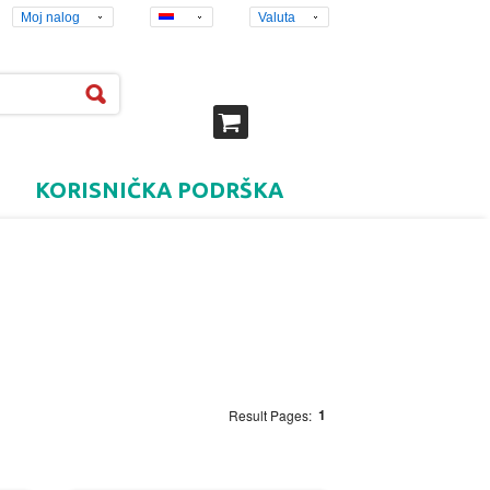
Moj nalog
Valuta
KORISNIČKA PODRŠKA
1
Result Pages: