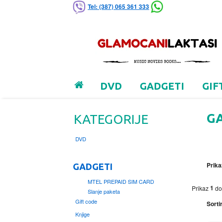
Tel: (387) 065 361 333
DVD
GADGETI
GIF
G
KATEGORIJE
DVD
Prika
GADGETI
MTEL PREPAID SIM CARD
1
Prikaz
d
Slanje paketa
Gift code
Sortir
Knjige