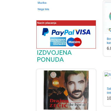
Muzika
Nega tela
Nacin placanja
Bo
kar
6
IZDVOJENA
PONUDA
Sal
sv
1