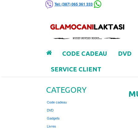
Tel: (387) 065 361 333
CODE CADEAU
DVD
SERVICE CLIENT
CATEGORY
M
Code cadeau
DVD
Gadgets
Livres