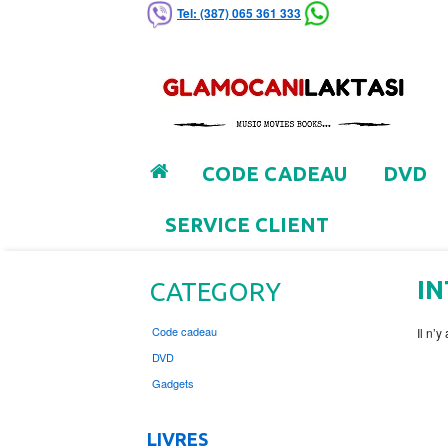
Tel: (387) 065 361 333
CODE CADEAU
DVD
SERVICE CLIENT
IN
CATEGORY
Code cadeau
Il n’
DVD
Gadgets
LIVRES