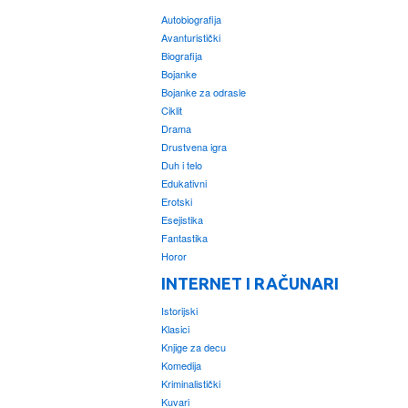
Autobiografija
Avanturistički
Biografija
Bojanke
Bojanke za odrasle
Ciklit
Drama
Drustvena igra
Duh i telo
Edukativni
Erotski
Esejistika
Fantastika
Horor
INTERNET I RAČUNARI
Istorijski
Klasici
Knjige za decu
Komedija
Kriminalistički
Kuvari