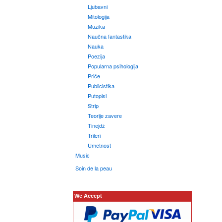
Ljubavni
Mitologija
Muzika
Naučna fantastika
Nauka
Poezija
Popularna psihologija
Priče
Publicistika
Putopisi
Strip
Teorije zavere
Tinejdž
Trileri
Umetnost
Music
Soin de la peau
We Accept