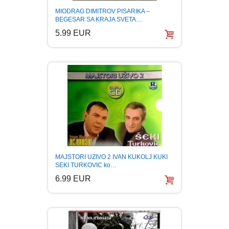
FANTASTIKA
MIODRAG DIMITROV PISARIKA –
BEGESAR SA KRAJA SVETA…
5.99 EUR
HOROR
INTERNET I RAČUNARI
ISTORIJSKI
KLASICI
KNJIGE ZA DECU
MAJSTORI UZIVO 2 IVAN KUKOLJ KUKI
SEKI TURKOVIC ko…
KOMEDIJA
6.99 EUR
KRIMINALISTIČKI
KUVARI