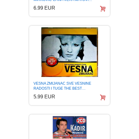
PUBLICISTIKA
6.99 EUR
PUTOPISI
STRIP
TEORIJE ZAVERE
TINEJDŽ
VESNA ZMIJANAC SVE VESNINE
TRILERI
RADOSTI I TUGE THE BEST…
5.99 EUR
UMETNOST