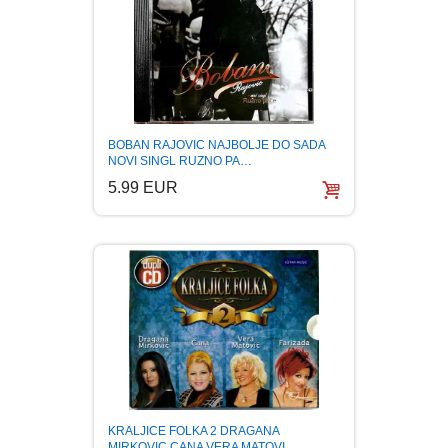
LJUBAVNI
MITOLOGIJA
BOBAN RAJOVIC NAJBOLJE DO SADA
MUZIKA
NOVI SINGL RUZNO PA…
5.99 EUR
NAUČNA FANTASTIKA
NAUKA
POEZIJA
POPULARNA PSIHOLOGIJA
PRIČE
KRALJICE FOLKA 2 DRAGANA
MIRKOVIC CANA VERA MATOVI…