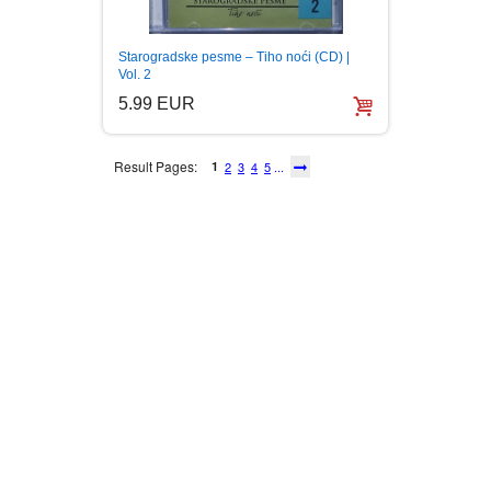
Starogradske pesme – Tiho noći (CD) |
Vol. 2
5.99 EUR
Result Pages:
1
2
3
4
5
...