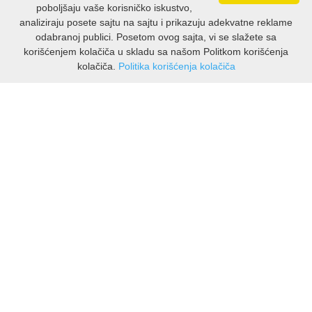
poboljšaju vaše korisničko iskustvo,
analiziraju posete sajtu na sajtu i prikazuju adekvatne reklame
odabranoj publici. Posetom ovog sajta, vi se slažete sa
korišćenjem kolačiča u skladu sa našom Politkom korišćenja
kolačiča.
Politika korišćenja kolačiča
INFORMATIONS
À propos de GlamocaniLaktasi
Livraison & retours
Politique de confidentialité
Conditions d’utilisation
CUSTOMER ASSISTANCE
Contact Viber
Contact WhatsApp
Retours
🔹 NOUVEAUTÉS – VOIR TOUT