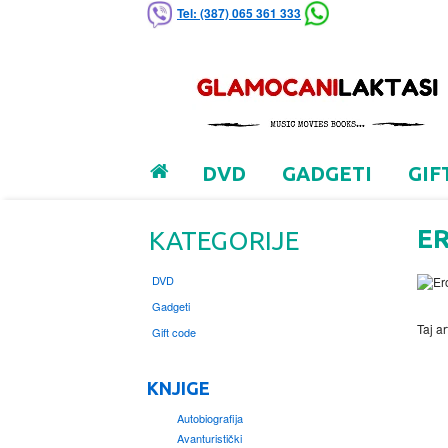
Tel: (387) 065 361 333
DVD
GADGETI
GIF
E
KATEGORIJE
DVD
Gadgeti
Taj ar
Gift code
KNJIGE
Autobiografija
Avanturistički