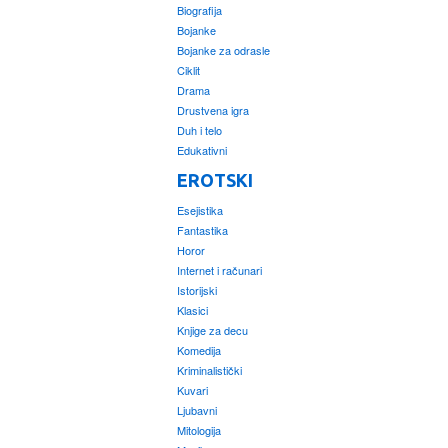
Biografija
Bojanke
Bojanke za odrasle
Ciklit
Drama
Drustvena igra
Duh i telo
Edukativni
EROTSKI
Esejistika
Fantastika
Horor
Internet i računari
Istorijski
Klasici
Knjige za decu
Komedija
Kriminalistički
Kuvari
Ljubavni
Mitologija