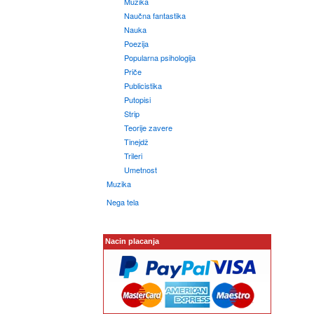
Muzika
Naučna fantastika
Nauka
Poezija
Popularna psihologija
Priče
Publicistika
Putopisi
Strip
Teorije zavere
Tinejdž
Trileri
Umetnost
Muzika
Nega tela
Nacin placanja