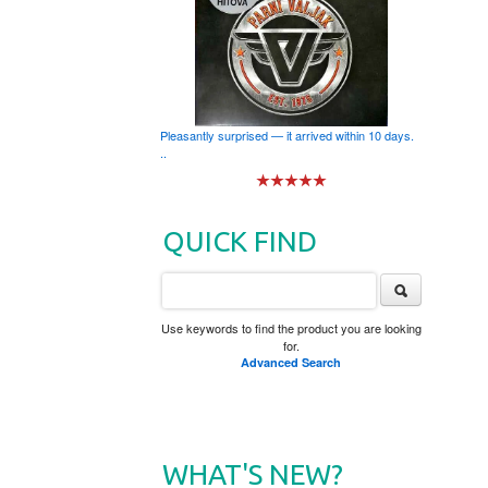
Pleasantly surprised — it arrived within 10 days.
..
QUICK FIND
Use keywords to find the product you are looking
for.
Advanced Search
WHAT'S NEW?