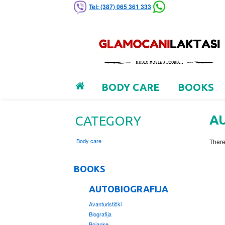
Tel: (387) 065 361 333
BODY CARE
BOOKS
A
CATEGORY
Body care
There
BOOKS
AUTOBIOGRAFIJA
Avanturistički
Biografija
Bojanke