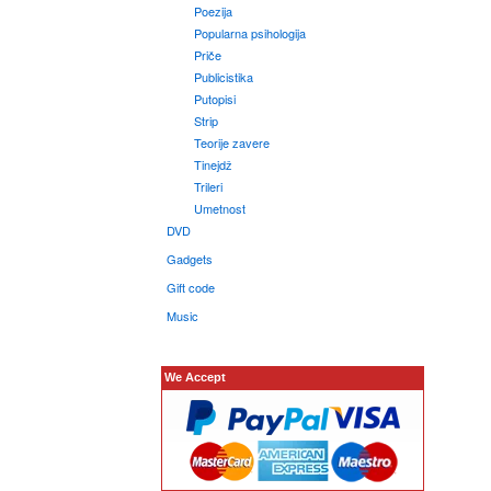
Poezija
Popularna psihologija
Priče
Publicistika
Putopisi
Strip
Teorije zavere
Tinejdž
Trileri
Umetnost
DVD
Gadgets
Gift code
Music
We Accept