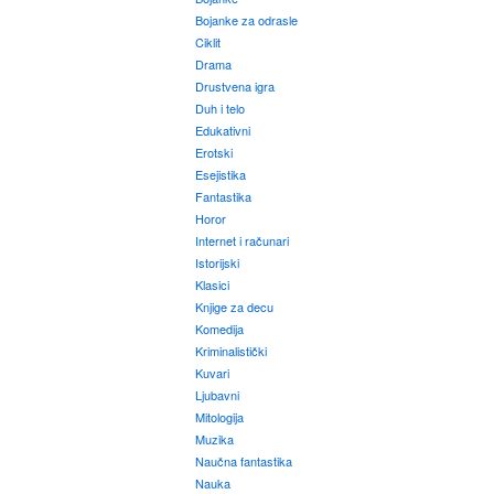
Bojanke za odrasle
Ciklit
Drama
Drustvena igra
Duh i telo
Edukativni
Erotski
Esejistika
Fantastika
Horor
Internet i računari
Istorijski
Klasici
Knjige za decu
Komedija
Kriminalistički
Kuvari
Ljubavni
Mitologija
Muzika
Naučna fantastika
Nauka