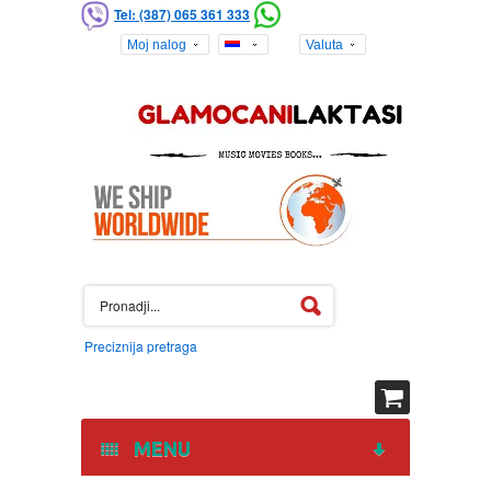
Tel: (387) 065 361 333
Moj nalog
Valuta
Preciznija pretraga
MENU