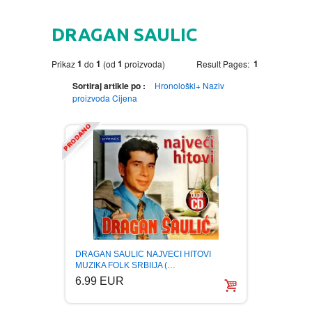
HOME
DRAGAN SAULIC
DVD
1
1
1
1
Prikaz
do
(od
proizvoda)
Result Pages:
MOVIES DVD
GADGETI
Sortiraj artikle po :
Hronološki+
Naziv
proizvoda
Cijena
MUSIC DVD
MTEL PREPAID SIM CARD
GIFT CODE
SLANJE PAKETA
KNJIGE
AUTOBIOGRAFIJA
MUZIKA
AVANTURISTIČKI
NARODNA
NEGA TELA
DRAGAN SAULIC NAJVECI HITOVI
BIOGRAFIJA
ZABAVNA
BECUTAN
MUZIKA FOLK SRBIIJA (…
6.99 EUR
BOJANKE
DJECIJA
HRANA I PICE