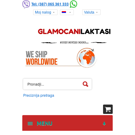
Tel: (387) 065 361 333
Moj nalog
Valuta
Preciznija pretraga
MENU