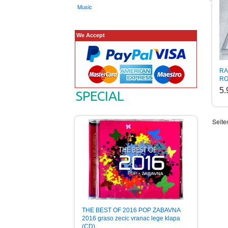
Music
We Accept
RA
RO
5
SPECIAL
Seite
THE BEST OF 2016 POP ZABAVNA
2016 graso zecic vranac lege klapa
(CD)