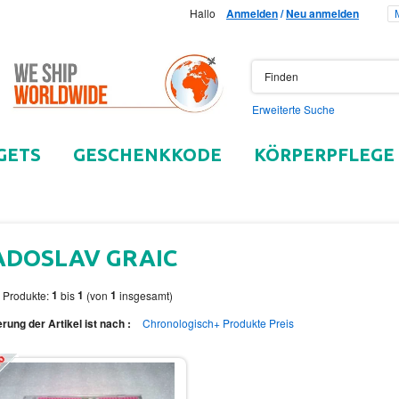
Hallo
Anmelden
/
Neu anmelden
Erweiterte Suche
GETS
GESCHENKKODE
KÖRPERPFLEGE
ADOSLAV GRAIC
1
1
1
 Produkte:
bis
(von
insgesamt)
erung der Artikel ist nach :
Chronologisch+
Produkte
Preis