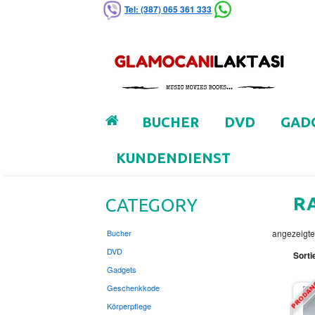
Tel: (387) 065 361 333
BUCHER
DVD
GAD
KUNDENDIENST
R
CATEGORY
Bucher
angezeigte
DVD
Sorti
Gadgets
Geschenkkode
Körperpflege