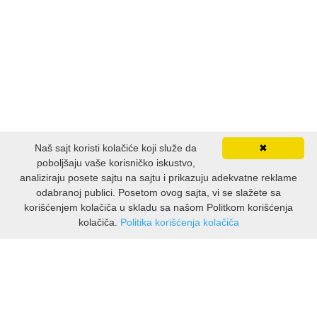
ISTORIJSKI
KLASICI
KNJIGE ZA DECU
KOMEDIJA
Naš sajt koristi kolačiće koji služe da
✖
KRIMINALISTIČKI
poboljšaju vaše korisničko iskustvo,
analiziraju posete sajtu na sajtu i prikazuju adekvatne reklame
odabranoj publici. Posetom ovog sajta, vi se slažete sa
KUVARI
korišćenjem kolačiča u skladu sa našom Politkom korišćenja
kolačiča.
Politika korišćenja kolačiča
LJUBAVNI
INFORMATIONEN
Über uns
MITOLOGIJA
Lieferung und Rücksendungen
Datenschutzerklärung
MUZIKA