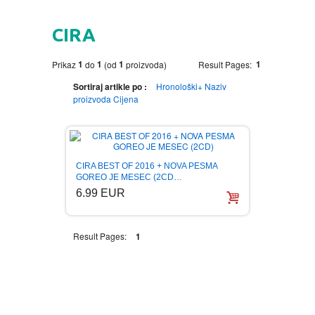
HOME
CIRA
DVD
1
1
1
1
Prikaz
do
(od
proizvoda)
Result Pages:
MOVIES DVD
GADGETI
Sortiraj artikle po :
Hronološki+
Naziv
proizvoda
Cijena
MUSIC DVD
MTEL PREPAID SIM CARD
GIFT CODE
SLANJE PAKETA
KNJIGE
CIRA BEST OF 2016 + NOVA PESMA
GOREO JE MESEC (2CD…
6.99 EUR
AUTOBIOGRAFIJA
MUZIKA
AVANTURISTIČKI
NARODNA
NEGA TELA
Result Pages:
1
BIOGRAFIJA
ZABAVNA
BECUTAN
BOJANKE
DJECIJA
HRANA I PICE