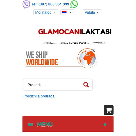
Tel: (387) 065 361 333
Moj nalog
Valuta
Preciznija pretraga
MENU