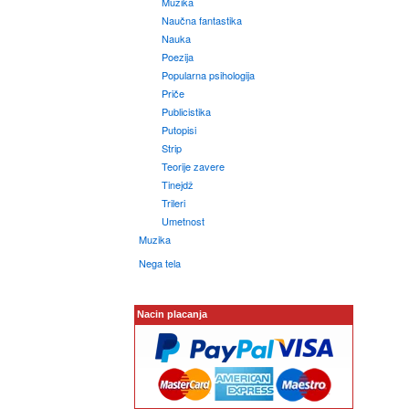
Muzika
Naučna fantastika
Nauka
Poezija
Popularna psihologija
Priče
Publicistika
Putopisi
Strip
Teorije zavere
Tinejdž
Trileri
Umetnost
Muzika
Nega tela
Nacin placanja