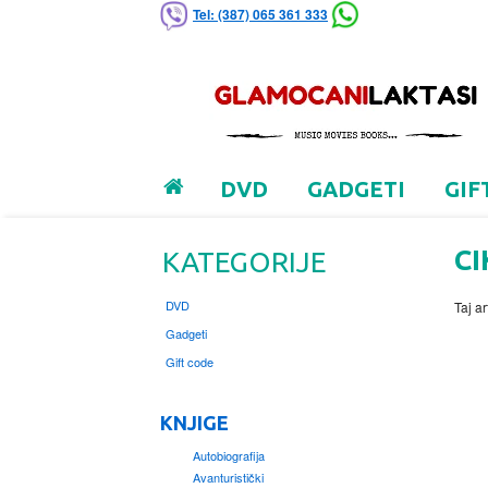
Tel: (387) 065 361 333
DVD
GADGETI
GIF
CI
KATEGORIJE
DVD
Taj ar
Gadgeti
Gift code
KNJIGE
Autobiografija
Avanturistički