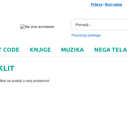
Prijava
/
Novi nalog
Preciznija pretraga
T CODE
KNJIGE
MUZIKA
NEGA TELA
KLIT
tikal ne postoji u ovoj prodavnici