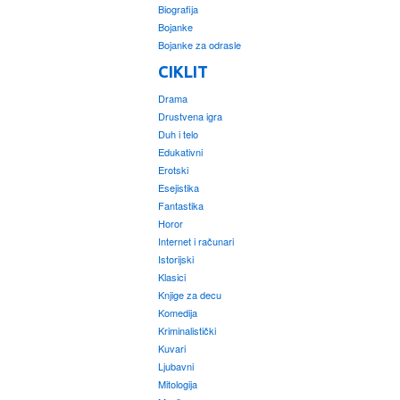
Biografija
Bojanke
Bojanke za odrasle
CIKLIT
Drama
Drustvena igra
Duh i telo
Edukativni
Erotski
Esejistika
Fantastika
Horor
Internet i računari
Istorijski
Klasici
Knjige za decu
Komedija
Kriminalistički
Kuvari
Ljubavni
Mitologija