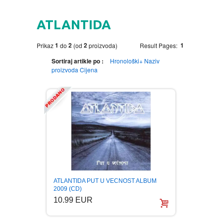
HOME
ATLANTIDA
DVD
1
2
2
1
Prikaz
do
(od
proizvoda)
Result Pages:
MOVIES DVD
GADGETI
Sortiraj artikle po :
Hronološki+
Naziv
proizvoda
Cijena
MUSIC DVD
MTEL PREPAID SIM CARD
GIFT CODE
SLANJE PAKETA
KNJIGE
AUTOBIOGRAFIJA
MUZIKA
AVANTURISTIČKI
NARODNA
NEGA TELA
ATLANTIDA PUT U VECNOST ALBUM
BIOGRAFIJA
ZABAVNA
BECUTAN
2009 (CD)
10.99 EUR
BOJANKE
DJECIJA
HRANA I PICE