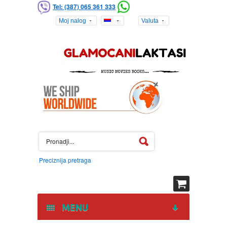
Tel: (387) 065 361 333
Moj nalog
Valuta
Preciznija pretraga
MENU