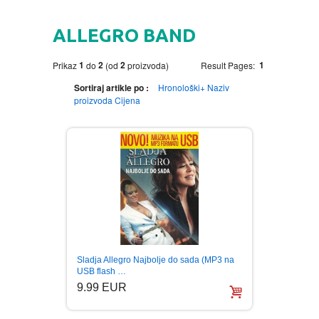
HOME
ALLEGRO BAND
DVD
1
2
2
1
Prikaz
do
(od
proizvoda)
Result Pages:
MOVIES DVD
GADGETI
Sortiraj artikle po :
Hronološki+
Naziv
proizvoda
Cijena
MUSIC DVD
MTEL PREPAID SIM CARD
GIFT CODE
SLANJE PAKETA
KNJIGE
AUTOBIOGRAFIJA
MUZIKA
AVANTURISTIČKI
NARODNA
NEGA TELA
Sladja Allegro Najbolje do sada (MP3 na
BIOGRAFIJA
ZABAVNA
BECUTAN
USB flash …
9.99 EUR
BOJANKE
DJECIJA
HRANA I PICE