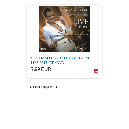
BOJANKE ZA ODRASLE
PAVLODERM
CIKLIT
PAVLOVICA KREMA
DRAMA
100% PRIRODNO
DRUSTVENA IGRA
SLADJA ALLEGRO SOBA ZA PLAKANJE
LIVE 2017 (CD+DVD …
7.99 EUR
DUH I TELO
Result Pages:
1
EDUKATIVNI
EROTSKI
ESEJISTIKA