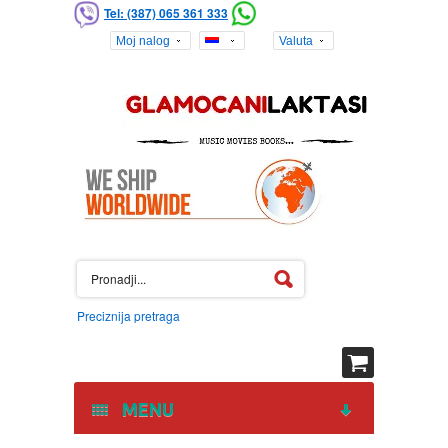
Tel: (387) 065 361 333
Moj nalog
Valuta
Preciznija pretraga
MENU