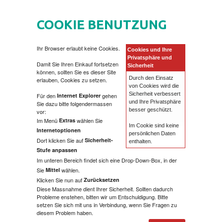
STARTSEITE
COOKIE BENUTZUNG
BUCHER
Ihr Browser erlaubt keine Cookies.
Cookies und Ihre
AUTOBIOGRAFIJA
DVD
Privatsphäre und
Damit Sie Ihren Einkauf fortsetzen
Sicherheit
können, sollten Sie es dieser Site
Durch den Einsatz
erlauben, Cookies zu setzen.
AVANTURISTIČKI
MOVIES DVD
GADGETS
von Cookies wird die
Sicherheit verbessert
Für den
Internet Explorer
gehen
und Ihre Privatsphäre
Sie dazu bitte folgendermassen
BIOGRAFIJA
MUSIC DVD
MTEL PREPAID SIM CARD
GESCHENKKODE
besser geschützt.
vor:
Im Menü
Extras
wählen Sie
Im Cookie sind keine
Internetoptionen
persönlichen Daten
BOJANKE
PAKETVERSAND
KÖRPERPFLEGE
Dort klicken Sie auf
Sicherheit-
enthalten.
Stufe anpassen
Im unteren Bereich findet sich eine Drop-Down-Box, in der
BOJANKE ZA ODRASLE
BECUTAN
MUSIC
Sie
Mittel
wählen.
Klicken Sie nun auf
Zurücksetzen
Diese Massnahme dient Ihrer Sicherheit. Sollten dadurch
CIKLIT
ESSEN UND TRINKEN
VOLKSMUSIK
Probleme enstehen, bitten wir um Entschuldigung. Bitte
setzen Sie sich mit uns in Verbindung, wenn Sie Fragen zu
diesem Problem haben.
DRAMA
PAVLODERM
ZABAVNA