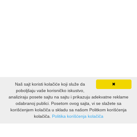
ISTORIJSKI
KLASICI
KNJIGE ZA DECU
KOMEDIJA
KRIMINALISTIČKI
Naš sajt koristi kolačiće koji služe da
✖
KUVARI
poboljšaju vaše korisničko iskustvo,
analiziraju posete sajtu na sajtu i prikazuju adekvatne reklame
LJUBAVNI
odabranoj publici. Posetom ovog sajta, vi se slažete sa
korišćenjem kolačiča u skladu sa našom Politkom korišćenja
kolačiča.
Politika korišćenja kolačiča
MITOLOGIJA
INFORMATIONEN
MUZIKA