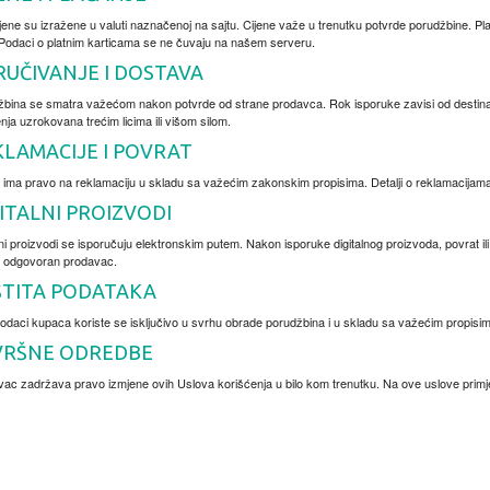
jene su izražene u valuti naznačenoj na sajtu. Cijene važe u trenutku potvrde porudžbine. P
 Podaci o platnim karticama se ne čuvaju na našem serveru.
UČIVANJE I DOSTAVA
bina se smatra važećom nakon potvrde od strane prodavca. Rok isporuke zavisi od destina
nja uzrokovana trećim licima ili višom silom.
KLAMACIJE I POVRAT
ima pravo na reklamaciju u skladu sa važećim zakonskim propisima. Detalji o reklamacijama i
ITALNI PROIZVODI
lni proizvodi se isporučuju elektronskim putem. Nakon isporuke digitalnog proizvoda, povrat il
e odgovoran prodavac.
ŠTITA PODATAKA
podaci kupaca koriste se isključivo u svrhu obrade porudžbina i u skladu sa važećim propisim
VRŠNE ODREDBE
ac zadržava pravo izmjene ovih Uslova korišćenja u bilo kom trenutku. Na ove uslove prim