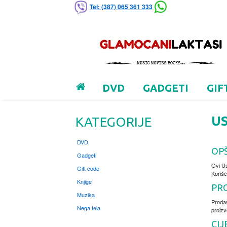
Tel: (387) 065 361 333
DVD
GADGETI
GIF
US
KATEGORIJE
DVD
OP
Gadgeti
Ovi Us
Gift code
Korišć
Knjige
PRO
Muzika
Prodav
Nega tela
proizv
CIJ