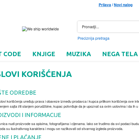
Prijava
/
Novi nalog
Preciznija pretraga
T CODE
KNJIGE
MUZIKA
NEGA TELA
LOVI KORIŠĆENJA
ŠTE ODREDBE
lovi korišćenja uređuju prava i obaveze između prodavca i kupca prilikom korišćenja ove int
enjem sajta i/ili slanjem porudžbine, kupac potvrđuje da je upoznat sa ovim uslovima i da ih u
IZVODI I INFORMACIJE
nica nudi proizvode sa opisima, fotografijama i cijenama. Iako se trudimo da svi podaci bud
oda su ilustrativnog karaktera i mogu se razlikovati od stvarnog izgleda proizvoda.
ENE I PLAĆANJE