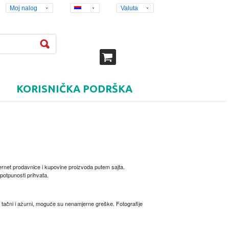
Moj nalog
Valuta
KORISNIČKA PODRŠKA
ernet prodavnice i kupovine proizvoda putem sajta.
 potpunosti prihvata.
u tačni i ažurni, moguće su nenamjerne greške. Fotografije