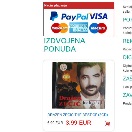
Nacin placanja
Sve ci
sajtu.
POR
Porudž
kašnje
IZDVOJENA
RE
PONUDA
Kupac 
DIG
Digita
koju j
ZA
Lični 
ZA
Prodav
DRAZEN ZECIC THE BEST OF (2CD)
3.99 EUR
6.99 EUR