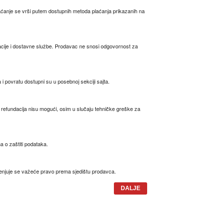
laćanje se vrši putem dostupnih metoda plaćanja prikazanih na
cije i dostavne službe. Prodavac ne snosi odgovornost za
 povratu dostupni su u posebnoj sekciji sajta.
i refundacija nisu mogući, osim u slučaju tehničke greške za
a o zaštiti podataka.
jenjuje se važeće pravo prema sjedištu prodavca.
DALJE