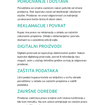
PORUČIVANJE I DOSTAVA
Porudžbina se smatra važećom nakon potvrde od strane
BOJANKE ZA ODRASLE
PAVLODERM
prodavca. Rok isporuke zavisi od destinacije i dostavne
službe. Prodavac ne snosi odgovornost za kašnjenja
uzrokovana trećim licima ili višom silom.
CIKLIT
PAVLOVICA KREMA
REKLAMACIJE I POVRAT
Kupac ima pravo na reklamaciju u skladu sa važećim
DRAMA
100% PRIRODNO
zakonskim propisima. Detalji o reklamacijama i povratu
dostupni su u posebnoj sekciji sajta.
DIGITALNI PROIZVODI
DRUSTVENA IGRA
Digitalni proizvodi se isporučuju elektronskim putem. Nakon
isporuke digitalnog proizvoda, povrat ili refundacija nisu
DUH I TELO
mogući, osim u slučaju tehničke greške za koju je odgovoran
prodavac.
ZAŠTITA PODATAKA
EDUKATIVNI
Lični podaci kupaca koriste se isključivo u svrhu obrade
porudžbina i u skladu sa važećim propisima o zaštiti
EROTSKI
podataka.
ZAVRŠNE ODREDBE
ESEJISTIKA
Prodavac zadržava pravo izmjene ovih Uslova korišćenja u
bilo kom trenutku. Na ove uslove primjenjuje se važeće pravo