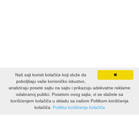
LJUBAVNI
MITOLOGIJA
MUZIKA
NAUČNA FANTASTIKA
Naš sajt koristi kolačiće koji služe da
✖
NAUKA
poboljšaju vaše korisničko iskustvo,
analiziraju posete sajtu na sajtu i prikazuju adekvatne reklame
odabranoj publici. Posetom ovog sajta, vi se slažete sa
POEZIJA
korišćenjem kolačiča u skladu sa našom Politkom korišćenja
kolačiča.
Politika korišćenja kolačiča
POPULARNA PSIHOLOGIJA
INFORMACIJE
O nama
PRIČE
Isporuka & povrati