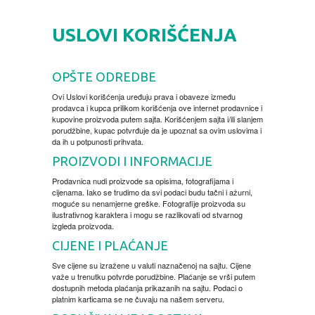
HOME
USLOVI KORIŠĆENJA
DVD
OPŠTE ODREDBE
MOVIES DVD
GADGETI
Ovi Uslovi korišćenja uređuju prava i obaveze između
prodavca i kupca prilikom korišćenja ove internet prodavnice i
kupovine proizvoda putem sajta. Korišćenjem sajta i/ili slanjem
MUSIC DVD
MTEL PREPAID SIM CARD
GIFT CODE
porudžbine, kupac potvrđuje da je upoznat sa ovim uslovima i
da ih u potpunosti prihvata.
SLANJE PAKETA
KNJIGE
PROIZVODI I INFORMACIJE
Prodavnica nudi proizvode sa opisima, fotografijama i
cijenama. Iako se trudimo da svi podaci budu tačni i ažurni,
AUTOBIOGRAFIJA
MUZIKA
moguće su nenamjerne greške. Fotografije proizvoda su
ilustrativnog karaktera i mogu se razlikovati od stvarnog
izgleda proizvoda.
AVANTURISTIČKI
NARODNA
NEGA TELA
CIJENE I PLAĆANJE
Sve cijene su izražene u valuti naznačenoj na sajtu. Cijene
BIOGRAFIJA
ZABAVNA
BECUTAN
važe u trenutku potvrde porudžbine. Plaćanje se vrši putem
dostupnih metoda plaćanja prikazanih na sajtu. Podaci o
platnim karticama se ne čuvaju na našem serveru.
BOJANKE
DJECIJA
HRANA I PICE