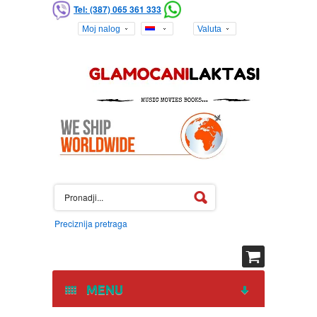
Tel: (387) 065 361 333
Moj nalog
Valuta
Preciznija pretraga
MENU