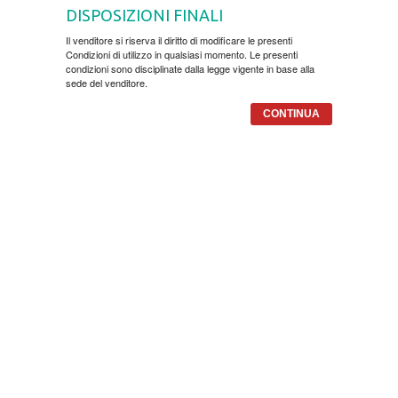
DISPOSIZIONI FINALI
ESEJISTIKA
Il venditore si riserva il diritto di modificare le presenti
Condizioni di utilizzo in qualsiasi momento. Le presenti
FANTASTIKA
condizioni sono disciplinate dalla legge vigente in base alla
sede del venditore.
HOROR
CONTINUA
INTERNET I RAČUNARI
ISTORIJSKI
KLASICI
KNJIGE ZA DECU
KOMEDIJA
KRIMINALISTIČKI