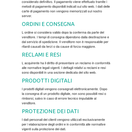
considerato definitivo. Il pagamento viene effettuato tramite i
metodi di pagamento disponibili indicati sul sito web. I dati delle
carte di pagamento non vengono memorizzati sul nostro
BOJANKE
CHILDREN'S
server.
ORDINI E CONSEGNA
BOJANKE ZA ODRASLE
L ordine si considera valido dopo la conferma da parte del
venditore. I tempi di consegna dipendono dalla destinazione e
dal servizio di spedizione. Il venditore non è responsabile per
CIKLIT
ritardi causati da terzi o da cause di forza maggiore.
RECLAMI E RESI
DRAMA
L acquirente ha il diritto di presentare un reclamo in conformità
alle normative legali vigenti. I dettagli relativi a reclami e resi
sono disponibili in una sezione dedicata del sito web.
DRUSTVENA IGRA
PRODOTTI DIGITALI
I prodotti digitali vengono consegnati elettronicamente. Dopo
DUH I TELO
la consegna di un prodotto digitale, non sono possibili resi o
rimborsi, salvo in caso di errore tecnico imputabile al
venditore.
EDUKATIVNI
PROTEZIONE DEI DATI
I dati personali dei clienti vengono utilizzati esclusivamente
EROTSKI
per l elaborazione degli ordini e in conformità alle normative
vigenti sulla protezione dei dati.