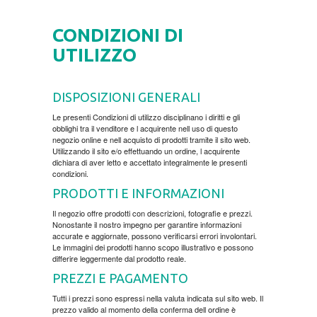
HOME
CONDIZIONI DI
CODICE REGALO
UTILIZZO
CURA DEL CORPO
DISPOSIZIONI GENERALI
Le presenti Condizioni di utilizzo disciplinano i diritti e gli
BECUTAN
DVD
obblighi tra il venditore e l acquirente nell uso di questo
negozio online e nell acquisto di prodotti tramite il sito web.
Utilizzando il sito e/o effettuando un ordine, l acquirente
CIBO E BEVANDE
MOVIES DVD
GADGET
dichiara di aver letto e accettato integralmente le presenti
condizioni.
PRODOTTI E INFORMAZIONI
PAVLODERM
MUSIC DVD
MTEL PREPAID SIM CARD
LIBRI
Il negozio offre prodotti con descrizioni, fotografie e prezzi.
Nonostante il nostro impegno per garantire informazioni
PAVLOVIC OINTMENT
SPEDIZIONE DI PACCHI
AUTOBIOGRAFIJA
MUSIC
accurate e aggiornate, possono verificarsi errori involontari.
Le immagini dei prodotti hanno scopo illustrativo e possono
differire leggermente dal prodotto reale.
100% NATURALE
AVANTURISTIČKI
FOLK
PREZZI E PAGAMENTO
Tutti i prezzi sono espressi nella valuta indicata sul sito web. Il
BIOGRAFIJA
ZABAVNA
prezzo valido al momento della conferma dell ordine è