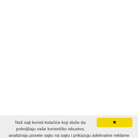
KUVARI
LJUBAVNI
MITOLOGIJA
MUZIKA
NAUČNA FANTASTIKA
NAUKA
POEZIJA
Naš sajt koristi kolačiće koji služe da
✖
POPULARNA PSIHOLOGIJA
poboljšaju vaše korisničko iskustvo,
analiziraju posete sajtu na sajtu i prikazuju adekvatne reklame